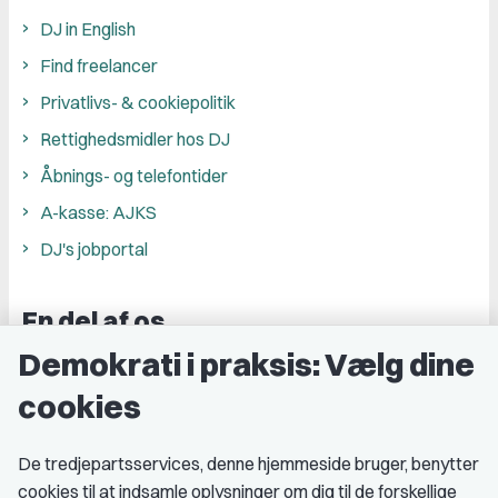
DJ in English
Find freelancer
Privatlivs- & cookiepolitik
Rettighedsmidler hos DJ
Åbnings- og telefontider
A-kasse: AJKS
DJ's jobportal
En del af os
Demokrati i praksis: Vælg dine
Grupper og kredse
cookies
Studenterorganisationer
Fagligt aktive
De tredjepartsservices, denne hjemmeside bruger, benytter
cookies til at indsamle oplysninger om dig til de forskellige