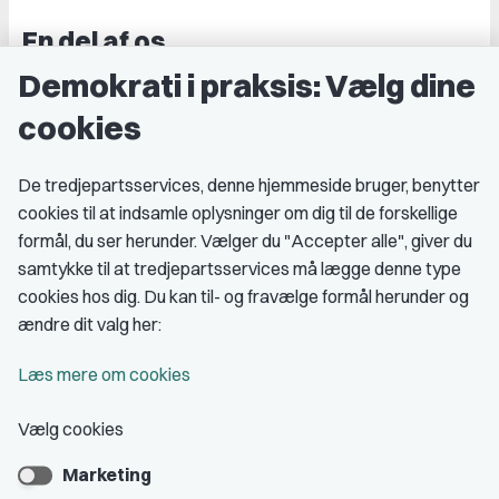
En del af os
Demokrati i praksis: Vælg dine
Grupper og kredse
cookies
Studenterorganisationer
Fagligt aktive
De tredjepartsservices, denne hjemmeside bruger, benytter
cookies til at indsamle oplysninger om dig til de forskellige
Medlemskab
formål, du ser herunder. Vælger du "Accepter alle", giver du
samtykke til at tredjepartsservices må lægge denne type
Fordele som medlem
cookies hos dig. Du kan til- og fravælge formål herunder og
Kontingent
ændre dit valg her:
Forstå dit medlemskab
Læs mere om cookies
Pressekort
Vælg cookies
Marketing
Bliv medlem