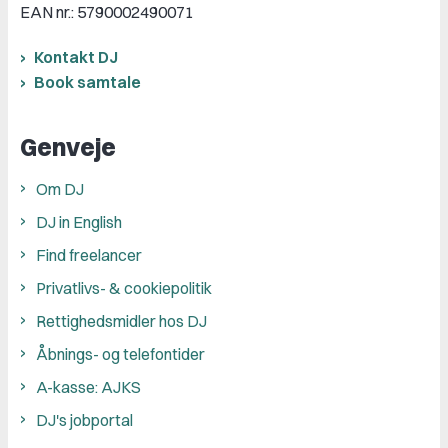
EAN nr.: 5790002490071
Kontakt DJ
Book samtale
Genveje
Om DJ
DJ in English
Find freelancer
Privatlivs- & cookiepolitik
Rettighedsmidler hos DJ
Åbnings- og telefontider
A-kasse: AJKS
DJ's jobportal