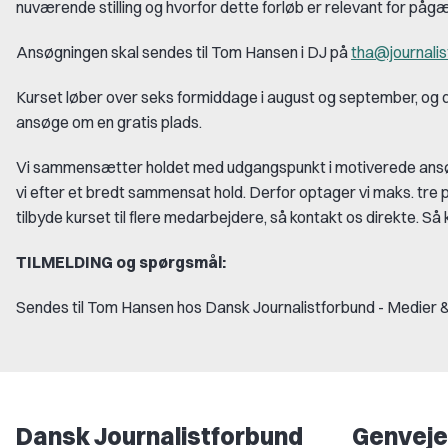
nuværende stilling og hvorfor dette forløb er relevant for på
Ansøgningen skal sendes til Tom Hansen i DJ på
tha@journalis
Kurset løber over seks formiddage i august og september, og 
ansøge om en gratis plads.
Vi sammensætter holdet med udgangspunkt i motiverede ansøgnin
vi efter et bredt sammensat hold. Derfor optager vi maks. tr
tilbyde kurset til flere medarbejdere, så kontakt os direkte. Så k
TILMELDING og spørgsmål:
Sendes til Tom Hansen hos Dansk Journalistforbund - Medier
Dansk Journalistforbund
Genveje