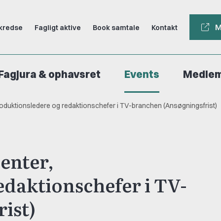
M
kredse
Fagligt aktive
Book samtale
Kontakt
Fagjura & ophavsret
Events
Medle
roduktionsledere og redaktionschefer i TV-branchen (Ansøgningsfrist)
enter,
edaktionschefer i TV-
ist)