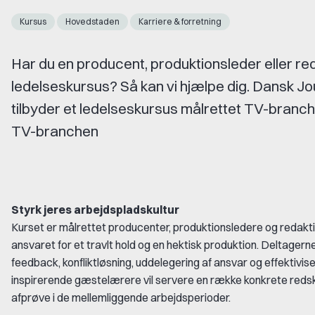
Kursus
Hovedstaden
Karriere & forretning
Har du en producent, produktionsleder eller re
ledelseskursus? Så kan vi hjælpe dig. Dansk J
tilbyder et ledelseskursus målrettet TV-branch
TV-branchen
Styrk jeres arbejdspladskultur
Kurset er målrettet producenter, produktionsledere og redaktio
ansvaret for et travlt hold og en hektisk produktion. Deltagerne v
feedback, konfliktløsning, uddelegering af ansvar og effektivi
inspirerende gæstelærere vil servere en række konkrete redskab
afprøve i de mellemliggende arbejdsperioder.