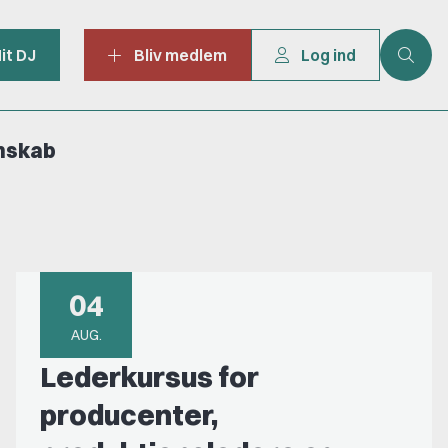
it DJ
Bliv medlem
Log ind
mskab
04
AUG.
Lederkursus for
producenter,