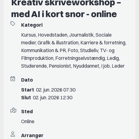
Kreativ skriveworkshop –
med AI i kort snor - online
Kategori
Kursus
,
Hovedstaden
,
Journalistik
,
Sociale
medier
,
Grafik & illustration
,
Karriere & forretning
,
Kommunikation & PR
,
Foto
,
Studieliv
,
TV- og
Filmproduktion
,
Forretningselvstændig
,
Ledig
,
Studerende
,
Pensionist
,
Nyuddannet
,
I job
,
Leder
Dato
Start
02. jun. 2026 07:30
Slut
02. jun. 2026 12:30
Sted
Online
Arrangør