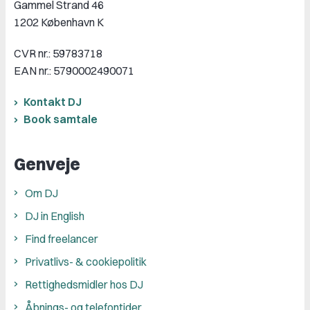
Gammel Strand 46
1202 København K
CVR nr.: 59783718
EAN nr.: 5790002490071
Kontakt DJ
Book samtale
Genveje
Om DJ
DJ in English
Find freelancer
Privatlivs- & cookiepolitik
Rettighedsmidler hos DJ
Åbnings- og telefontider