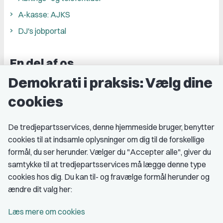
A-kasse: AJKS
DJ's jobportal
En del af os
Demokrati i praksis: Vælg dine
Grupper og kredse
cookies
Studenterorganisationer
Fagligt aktive
De tredjepartsservices, denne hjemmeside bruger, benytter
cookies til at indsamle oplysninger om dig til de forskellige
Medlemskab
formål, du ser herunder. Vælger du "Accepter alle", giver du
samtykke til at tredjepartsservices må lægge denne type
Fordele som medlem
cookies hos dig. Du kan til- og fravælge formål herunder og
Kontingent
ændre dit valg her:
Forstå dit medlemskab
Læs mere om cookies
Pressekort