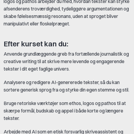
logos og pathos arbejder du med, hvordan tekster kan styrke
afsenderens troværdighed, tydeliggøre argumentationen og
skabe følelsesmæssig resonans, uden at sproget bliver
manipulativt eller floskelpræget.
Efter kurset kan du:
Anvende grundlæggende greb fra fortællende journalistik og
creative writing til at skrive mere levende og engagerende
tekster i dit eget faglige univers.
Analysere og redigere AI-genererede tekster, så du kan
sortere generisk sprog fra og styrke din egen stemme og stil.
Bruge retoriske værktøjer som ethos, logos og pathos til at
skærpe formål, budskab og appel i både korte og længere
tekster.
Arbejde med AI som en etisk forsvarlig skriveassistent og