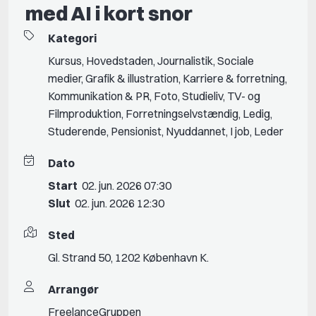
med AI i kort snor
Kategori
Kursus
,
Hovedstaden
,
Journalistik
,
Sociale
medier
,
Grafik & illustration
,
Karriere & forretning
,
Kommunikation & PR
,
Foto
,
Studieliv
,
TV- og
Filmproduktion
,
Forretningselvstændig
,
Ledig
,
Studerende
,
Pensionist
,
Nyuddannet
,
I job
,
Leder
Dato
Start
02. jun. 2026 07:30
Slut
02. jun. 2026 12:30
Sted
Gl. Strand 50, 1202 København K.
Arrangør
FreelanceGruppen