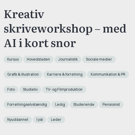
Kreativ
skriveworkshop – med
AI i kort snor
Kursus
Hovedstaden
Journalistik
Sociale medier
Grafik & illustration
Karriere & forretning
Kommunikation & PR
Foto
Studieliv
TV- og Filmproduktion
Forretningselvstændig
Ledig
Studerende
Pensionist
Nyuddannet
I job
Leder