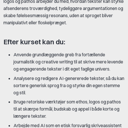
logos og pathos arbejder du med, hvordan tekster kan styrke
afsenderens troværdighed, tydeliggøre argumentationen og
skabe følelsesmæssig resonans, uden at sproget bliver
manipulativt eller floskelpræget.
Efter kurset kan du:
Anvende grundlæggende greb fra fortællende
journalistik og creative writing til at skrive mere levende
og engagerende tekster i dit eget faglige univers.
Analysere og redigere AI-genererede tekster, så du kan
sortere generisk sprog fra og styrke din egen stemme
og stil.
Bruge retoriske værktøjer som ethos, logos og pathos
til at skærpe formål, budskab og appel i både korte og
længere tekster.
Arbejde med AI som en etisk forsvarlig skriveassistent