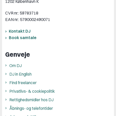
1202 København K
CVR nr.: 59783718
EAN nr.: 5790002490071
Kontakt DJ
Book samtale
Genveje
Om DJ
DJ in English
Find freelancer
Privatlivs- & cookiepolitik
Rettighedsmidler hos DJ
Åbnings- og telefontider