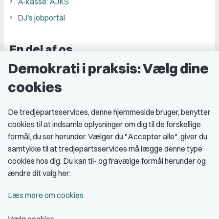
A-kasse: AJKS
DJ's jobportal
En del af os
Demokrati i praksis: Vælg dine
Grupper og kredse
cookies
Studenterorganisationer
Fagligt aktive
De tredjepartsservices, denne hjemmeside bruger, benytter
cookies til at indsamle oplysninger om dig til de forskellige
Medlemskab
formål, du ser herunder. Vælger du "Accepter alle", giver du
samtykke til at tredjepartsservices må lægge denne type
Fordele som medlem
cookies hos dig. Du kan til- og fravælge formål herunder og
Kontingent
ændre dit valg her:
Forstå dit medlemskab
Læs mere om cookies
Pressekort