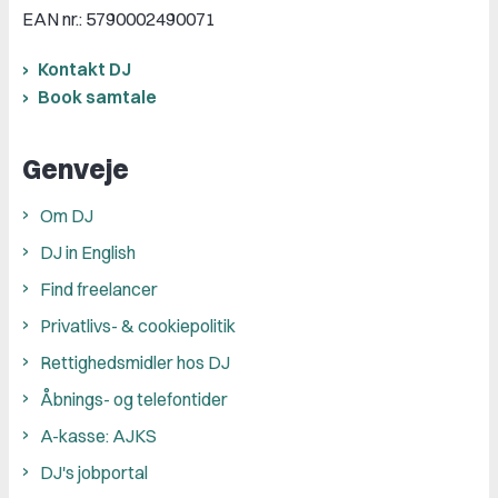
EAN nr.: 5790002490071
Kontakt DJ
Book samtale
Genveje
Om DJ
DJ in English
Find freelancer
Privatlivs- & cookiepolitik
Rettighedsmidler hos DJ
Åbnings- og telefontider
A-kasse: AJKS
DJ's jobportal