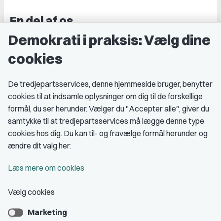
En del af os
Demokrati i praksis: Vælg dine
Grupper og kredse
cookies
Studenterorganisationer
Fagligt aktive
De tredjepartsservices, denne hjemmeside bruger, benytter
cookies til at indsamle oplysninger om dig til de forskellige
Medlemskab
formål, du ser herunder. Vælger du "Accepter alle", giver du
samtykke til at tredjepartsservices må lægge denne type
Fordele som medlem
cookies hos dig. Du kan til- og fravælge formål herunder og
Kontingent
ændre dit valg her:
Forstå dit medlemskab
Læs mere om cookies
Pressekort
Vælg cookies
Marketing
Bliv medlem