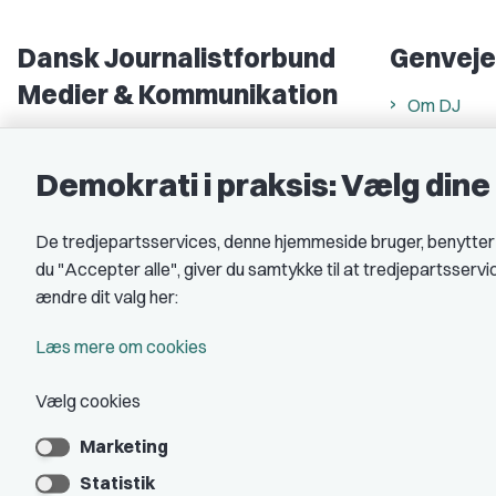
Dansk Journalistforbund
Genveje
Medier & Kommunikation
Om DJ
Gammel Strand 46
DJ in Englis
1202 København K
Demokrati i praksis: Vælg din
Find freela
CVR nr.: 59783718
Privatlivs- 
De tredjepartsservices, denne hjemmeside bruger, benytter co
EAN nr.: 5790002490071
Rettigheds
du "Accepter alle", giver du samtykke til at tredjepartsserv
Åbnings- og
Kontakt DJ
ændre dit valg her:
Book samtale
A-kasse: 
Læs mere om cookies
DJ's jobpor
Vælg cookies
Marketing
Statistik