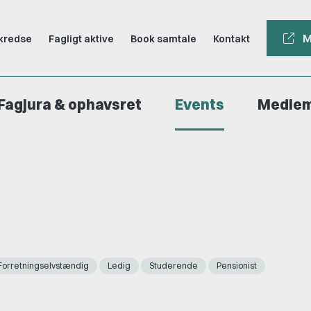
M
kredse
Fagligt aktive
Book samtale
Kontakt
Fagjura & ophavsret
Events
Medle
Forretningselvstændig
Ledig
Studerende
Pensionist