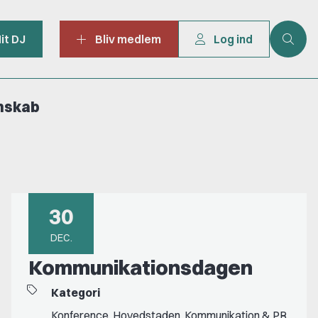
it DJ
Bliv medlem
Log ind
mskab
30
DEC.
Kommunikationsdagen
Kategori
Konference
,
Hovedstaden
,
Kommunikation & PR
,