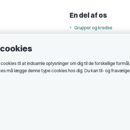
En del af os
Grupper og kredse
h
Studenterorganisationer
e cookies
ncer
Fagligt aktive
& cookiepolitik
okies til at indsamle oplysninger om dig til de forskellige formål
midler hos DJ
ices må lægge denne type cookies hos dig. Du kan til- og fravælg
 telefontider
AJKS
tal