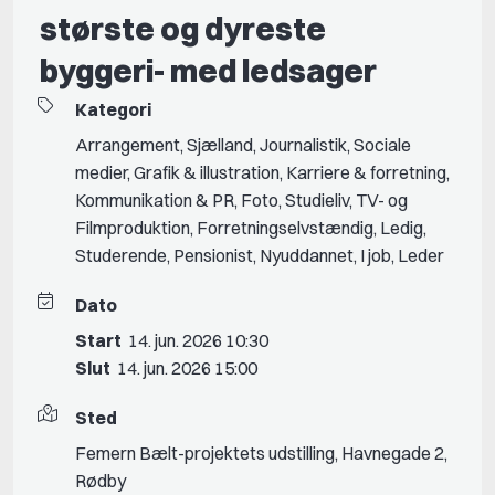
største og dyreste
byggeri- med ledsager
Kategori
Arrangement
,
Sjælland
,
Journalistik
,
Sociale
medier
,
Grafik & illustration
,
Karriere & forretning
,
Kommunikation & PR
,
Foto
,
Studieliv
,
TV- og
Filmproduktion
,
Forretningselvstændig
,
Ledig
,
Studerende
,
Pensionist
,
Nyuddannet
,
I job
,
Leder
Dato
Start
14. jun. 2026 10:30
Slut
14. jun. 2026 15:00
Sted
Femern Bælt-projektets udstilling, Havnegade 2,
Rødby