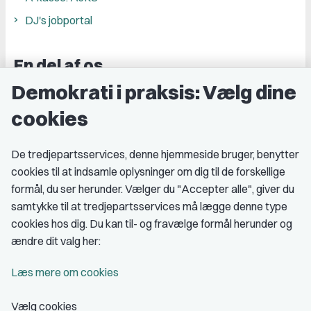
DJ's jobportal
En del af os
Demokrati i praksis: Vælg dine
Grupper og kredse
cookies
Studenterorganisationer
Fagligt aktive
De tredjepartsservices, denne hjemmeside bruger, benytter
cookies til at indsamle oplysninger om dig til de forskellige
Medlemskab
formål, du ser herunder. Vælger du "Accepter alle", giver du
samtykke til at tredjepartsservices må lægge denne type
Fordele som medlem
cookies hos dig. Du kan til- og fravælge formål herunder og
Kontingent
ændre dit valg her:
Forstå dit medlemskab
Læs mere om cookies
Pressekort
Vælg cookies