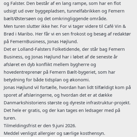
og Falster. Den består af en lang rampe, som har en flot
udsigt ud over byggepladsen, tunnelfabrikken og Femern
bælt/Østersøen og det omkringliggende område.
Men turen slutter ikke her. For vi tager videre til Café Vin &
Brød i Maribo. Her får vi en sen frokost og besøg af redaktør
på FemernBusiness, Jonas Højlund.
Det er Lolland-Falsters Folketidende, der står bag Femern
Business, og Jonas Højlund har i løbet af de seneste år
afsløret en dyb konflikt mellem bygherre og
hovedentreprenør på Femern Bælt-bygeriet, som har
betydning for både tidsplan og økonomi.
Jonas Højlund vil fortælle, hvordan han lidt tilfældigt kom på
sporet af afsløringerne, og hvordan det er at dække
Danmarkshistoriens største og dyreste infrastruktur-projekt.
Det hele er gratis, og der kan tages en ledsager med på
turen.
Tilmeldingsfrist er den 9.juni 2026.
Meddel venligst allergier og særlige kosthensyn.