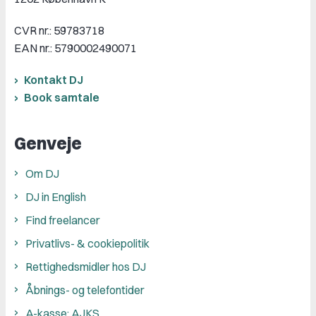
CVR nr.: 59783718
EAN nr.: 5790002490071
Kontakt DJ
Book samtale
Genveje
Om DJ
DJ in English
Find freelancer
Privatlivs- & cookiepolitik
Rettighedsmidler hos DJ
Åbnings- og telefontider
A-kasse: AJKS