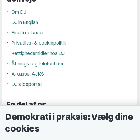
Om DJ
DJ in English
Find freelancer
Privatlivs- & cookiepolitik
Rettighedsmidler hos DJ
Åbnings- og telefontider
A-kasse: AJKS
DJ's jobportal
En del af os
Demokrati i praksis: Vælg dine
Grupper og kredse
cookies
Studenterorganisationer
Fagligt aktive