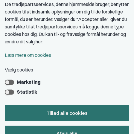
De tredjepartsservices, denne hjemmeside bruger, benytter
cookies til at indsamle oplysninger om dig til de forskellige
Medlemskab
formål, du ser herunder. Vælger du "Accepter alle", giver du
samtykke til at tredjepartsservices må lægge denne type
Fordele som medlem
cookies hos dig. Du kan til- og fravælge formål herunder og
Kontingent
ændre dit valg her:
Forstå dit medlemskab
Læs mere om cookies
Pressekort
Vælg cookies
Marketing
Bliv medlem
Statistik
Tillad alle cookies
Privatlivs- & cookiepolitik
Afvis alle