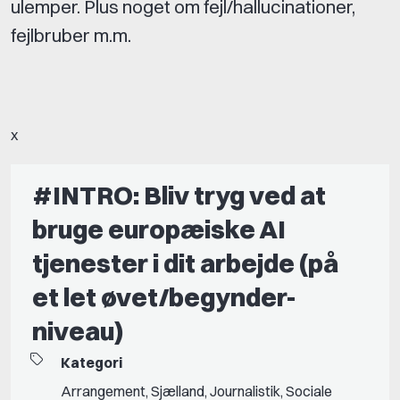
ulemper. Plus noget om fejl/hallucinationer,
fejlbruber m.m.
x
#INTRO: Bliv tryg ved at
bruge europæiske AI
tjenester i dit arbejde (på
et let øvet/begynder-
niveau)
Kategori
Arrangement
,
Sjælland
,
Journalistik
,
Sociale