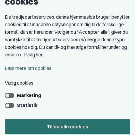
cookies
Studenterorganisationer
Fagligt aktive
De tredjepartsservices, denne hjemmeside bruger, benytter
cookies til at indsamle oplysninger om dig til de forskellige
Medlemskab
formål, du ser herunder. Vælger du "Accepter alle", giver du
samtykke til at tredjepartsservices må lægge denne type
Fordele som medlem
cookies hos dig. Du kan til- og fravælge formål herunder og
Kontingent
ændre dit valg her:
Forstå dit medlemskab
Læs mere om cookies
Pressekort
Vælg cookies
Marketing
Bliv medlem
Statistik
Tillad alle cookies