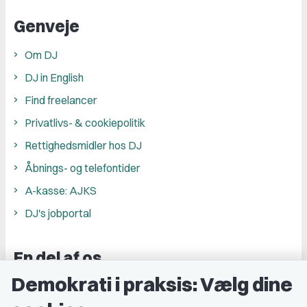
Genveje
Om DJ
DJ in English
Find freelancer
Privatlivs- & cookiepolitik
Rettighedsmidler hos DJ
Åbnings- og telefontider
A-kasse: AJKS
DJ's jobportal
En del af os
Demokrati i praksis: Vælg dine
Grupper og kredse