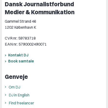
Dansk Journalistforbund
Medier & Kommunikation
Gammel Strand 46
1202 København K
CVR nr.: 59783718
EAN nr.: 5790002490071
Kontakt DJ
Book samtale
Genveje
Om DJ
DJ in English
Find freelancer