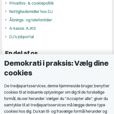
Privatlivs- & cookiepolitik
Rettighedsmidler hos DJ
Åbnings- og telefontider
A-kasse: AJKS
DJ's jobportal
En del af os
Demokrati i praksis: Vælg dine
Grupper og kredse
cookies
Studenterorganisationer
Fagligt aktive
De tredjepartsservices, denne hjemmeside bruger, benytter
cookies til at indsamle oplysninger om dig til de forskellige
Medlemskab
formål, du ser herunder. Vælger du "Accepter alle", giver du
samtykke til at tredjepartsservices må lægge denne type
Fordele som medlem
cookies hos dig. Du kan til- og fravælge formål herunder og