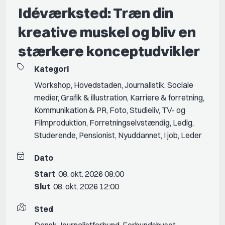
Idéværksted: Træn din
kreative muskel og bliv en
stærkere konceptudvikler
Kategori
Workshop
,
Hovedstaden
,
Journalistik
,
Sociale
medier
,
Grafik & illustration
,
Karriere & forretning
,
Kommunikation & PR
,
Foto
,
Studieliv
,
TV- og
Filmproduktion
,
Forretningselvstændig
,
Ledig
,
Studerende
,
Pensionist
,
Nyuddannet
,
I job
,
Leder
Dato
Start
08. okt. 2026 08:00
Slut
08. okt. 2026 12:00
Sted
Dansk Journalistforbund, Forbundshuset,