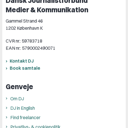
Dansk Journalistforbund
Medier & Kommunikation
Gammel Strand 46
1202 København K
CVR nr.: 59783718
EAN nr.: 5790002490071
Kontakt DJ
Book samtale
Genveje
Om DJ
DJ in English
Find freelancer
Privatlivs- & cookiepolitik