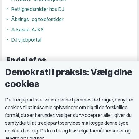
Rettighedsmidler hos DJ
Åbnings- og telefontider
A-kasse: AJKS
DJ's jobportal
En del af os
Demokrati i praksis: Vælg dine
Grupper og kredse
cookies
Studenterorganisationer
Fagligt aktive
De tredjepartsservices, denne hjemmeside bruger, benytter
cookies til at indsamle oplysninger om dig til de forskellige
Medlemskab
formål, du ser herunder. Vælger du "Accepter alle", giver du
samtykke til at tredjepartsservices må lægge denne type
Fordele som medlem
cookies hos dig. Du kan til- og fravælge formål herunder og
Kontingent
ændre dit valg her: