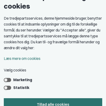
cookies
Studenterorganisationer
Fagligt aktive
De tredjepartsservices, denne hjemmeside bruger, benytter
cookies til at indsamle oplysninger om dig til de forskellige
Medlemskab
formål, du ser herunder. Vælger du "Accepter alle", giver du
samtykke til at tredjepartsservices må lægge denne type
Fordele som medlem
cookies hos dig. Du kan til- og fravælge formål herunder og
Kontingent
ændre dit valg her:
Forstå dit medlemskab
Læs mere om cookies
Pressekort
Vælg cookies
Marketing
Bliv medlem
Statistik
Tillad alle cookies