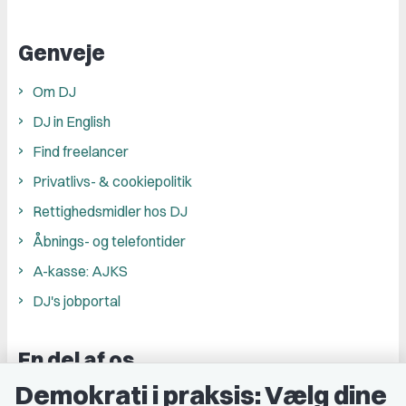
Genveje
Om DJ
DJ in English
Find freelancer
Privatlivs- & cookiepolitik
Rettighedsmidler hos DJ
Åbnings- og telefontider
A-kasse: AJKS
DJ's jobportal
En del af os
Demokrati i praksis: Vælg dine
Grupper og kredse