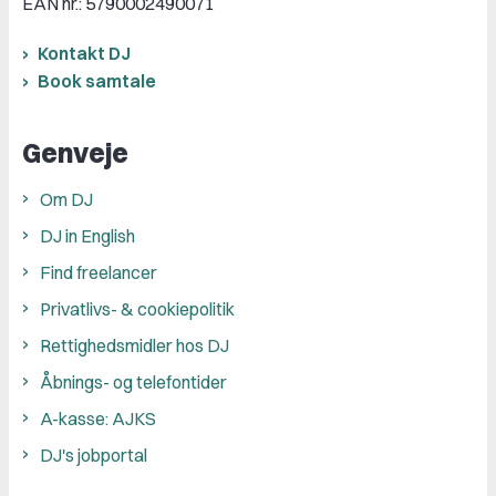
EAN nr.: 5790002490071
Kontakt DJ
Book samtale
Genveje
Om DJ
DJ in English
Find freelancer
Privatlivs- & cookiepolitik
Rettighedsmidler hos DJ
Åbnings- og telefontider
A-kasse: AJKS
DJ's jobportal