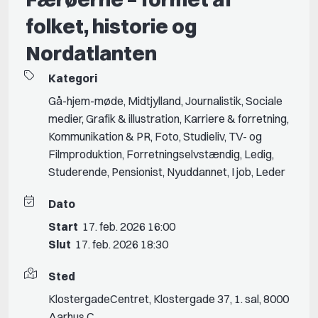
folket, historie og
Nordatlanten
Kategori
Gå-hjem-møde
,
Midtjylland
,
Journalistik
,
Sociale
medier
,
Grafik & illustration
,
Karriere & forretning
,
Kommunikation & PR
,
Foto
,
Studieliv
,
TV- og
Filmproduktion
,
Forretningselvstændig
,
Ledig
,
Studerende
,
Pensionist
,
Nyuddannet
,
I job
,
Leder
Dato
Start
17. feb. 2026 16:00
Slut
17. feb. 2026 18:30
Sted
KlostergadeCentret, Klostergade 37, 1. sal, 8000
Aarhus C