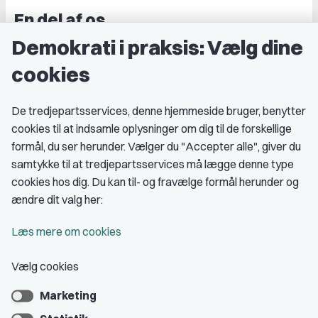
En del af os
Demokrati i praksis: Vælg dine
Grupper og kredse
cookies
Studenterorganisationer
Fagligt aktive
De tredjepartsservices, denne hjemmeside bruger, benytter
cookies til at indsamle oplysninger om dig til de forskellige
Medlemskab
formål, du ser herunder. Vælger du "Accepter alle", giver du
samtykke til at tredjepartsservices må lægge denne type
Fordele som medlem
cookies hos dig. Du kan til- og fravælge formål herunder og
Kontingent
ændre dit valg her:
Forstå dit medlemskab
Læs mere om cookies
Pressekort
Vælg cookies
Marketing
Bliv medlem