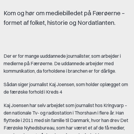
Kom og hør om mediebilledet på Færøerne –
formet af folket, historie og Nordatlanten.
Der er for mange uuddannede journalister, som arbejder i
medierne på Færøerne. De uddannede arbejder med
kommunikation, da forholdene i branchen er for dårlige.
Sådan siger journalist Kaj Joensen, som holder oplægget om
de færøske forhold i Kreds 4
Kaj Joensen har selv arbejdet som journalist hos Kringvarp –
den nationale Tv- og radiostation i Thorshavn i flere år. Han
flyttede i 2011 med sin familie til Danmark, hvor han drev Det
Færøske Nyhedsbureau, som har været et af de få medier,