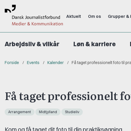
Aktuelt
Om os
Grupper & 
Arbejdsliv & vilkår
Løn & karriere
Forside
Events
Kalender
Få taget professionelt foto til p
Få taget professionelt f
Arrangement
Midtjylland
Studieliv
Kom og få taget dit foto til din praktiksøgning