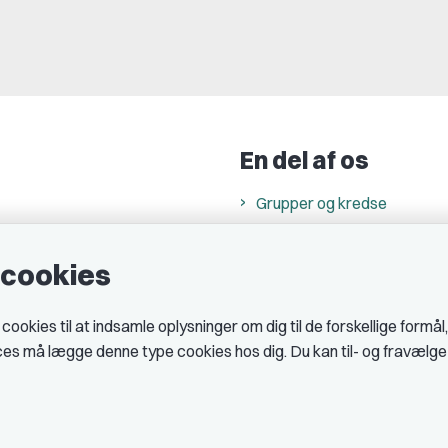
En del af os
Grupper og kredse
h
Studenterorganisationer
e cookies
ncer
Fagligt aktive
& cookiepolitik
okies til at indsamle oplysninger om dig til de forskellige formål
midler hos DJ
ices må lægge denne type cookies hos dig. Du kan til- og fravælg
 telefontider
AJKS
tal