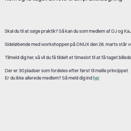
Skal du til at søge praktik? Så kan du som medlem af DJ og KaJ f
Sideløbende med workshoppen på DMJX den 26. marts står vores 
Tilmeld dig her, så vil du få tildelt et timeslot til at få taget billed
Der er 30 pladser som fordeles efter først til mølle princippet.
Er du ikke allerede medlem? Så meld dig ind
her