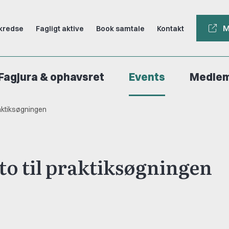
M
kredse
Fagligt aktive
Book samtale
Kontakt
Fagjura & ophavsret
Events
Medle
raktiksøgningen
oto til praktiksøgningen