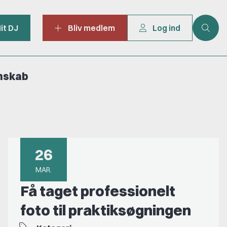
it DJ
Bliv medlem
Log ind
mskab
26
MAR.
Få taget professionelt
foto til praktiksøgningen