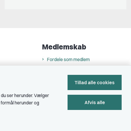
Medlemskab
Fordele som medlem
Kontingent
Forstå dit medlemskab
Tillad alle cookies
Pressekort
, du ser herunder. Vælger
Afvis alle
e formål herunder og
Bliv medlem