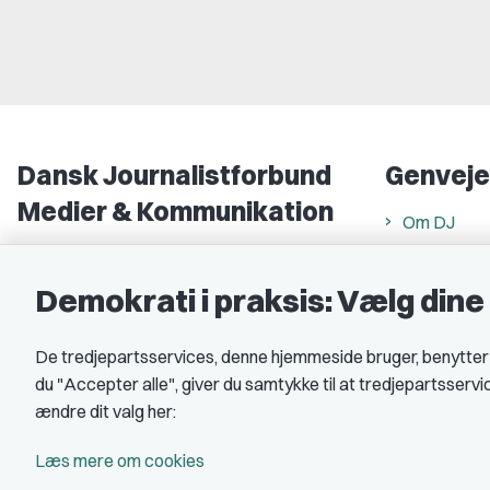
Dansk Journalistforbund
Genveje
Medier & Kommunikation
Om DJ
Gammel Strand 46
DJ in Englis
1202 København K
Demokrati i praksis: Vælg din
Find freela
CVR nr.: 59783718
Privatlivs- 
De tredjepartsservices, denne hjemmeside bruger, benytter co
EAN nr.: 5790002490071
Rettigheds
du "Accepter alle", giver du samtykke til at tredjepartsserv
Åbnings- og
Kontakt DJ
ændre dit valg her:
Book samtale
A-kasse: 
Læs mere om cookies
DJ's jobpor