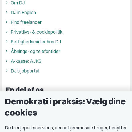
Om DJ
DJ in English
Find freelancer
Privatlivs- & cookiepolitik
Rettighedsmidler hos DJ
Åbnings- og telefontider
A-kasse: AJKS
DJ's jobportal
En del af os
Demokrati i praksis: Vælg dine
Grupper og kredse
cookies
Studenterorganisationer
Fagligt aktive
De tredjepartsservices, denne hjemmeside bruger, benytter