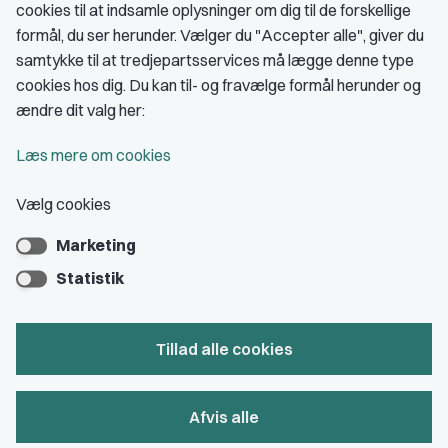
cookies til at indsamle oplysninger om dig til de forskellige
Medlemskab
formål, du ser herunder. Vælger du "Accepter alle", giver du
samtykke til at tredjepartsservices må lægge denne type
Fordele som medlem
cookies hos dig. Du kan til- og fravælge formål herunder og
Kontingent
ændre dit valg her:
Forstå dit medlemskab
Læs mere om cookies
Pressekort
Vælg cookies
Marketing
Bliv medlem
Statistik
Tillad alle cookies
Privatlivs- & cookiepolitik
Afvis alle