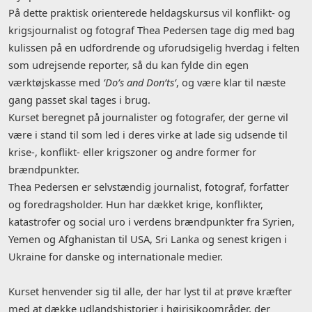
På dette praktisk orienterede heldagskursus vil konflikt- og
krigsjournalist og fotograf Thea Pedersen tage dig med bag
kulissen på en udfordrende og uforudsigelig hverdag i felten
som udrejsende reporter, så du kan fylde din egen
værktøjskasse med
’Do’s and Don’ts’
, og være klar til næste
gang passet skal tages i brug.
Kurset beregnet på journalister og fotografer, der gerne vil
være i stand til som led i deres virke at lade sig udsende til
krise-, konflikt- eller krigszoner og andre former for
brændpunkter.
Thea Pedersen er selvstændig journalist, fotograf, forfatter
og foredragsholder. Hun har dækket krige, konflikter,
katastrofer og social uro i verdens brændpunkter fra Syrien,
Yemen og Afghanistan til USA, Sri Lanka og senest krigen i
Ukraine for danske og internationale medier.
Kurset henvender sig til alle, der har lyst til at prøve kræfter
med at dække udlandshistorier i højrisikoområder, der