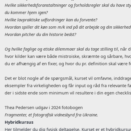
Hvilke sikkerhedsforanstaltninger og forholdsregler skal du have sty
du kommer hjem igen?
Hvilke lavpraktiske udfordringer kan du forvente?
Hvordan spiller dit køn som m/k ind på dit arbejde og din sikkerhed
Hvordan pitcher du din historie bedst?
Og hvilke faglige og etiske dilemmaer skal du tage stilling til
, når 
hvor kilder kan være både mistroiske, skræmte og sårbare, hvor
du er afhængig af en fixer, og hvor du pr. definition skal være 
Det er blot nogle af de spørgsmål, kurset vil omfavne, inddrag
eksempler fra virkeligheden og får input og råd fra relevante f
der i sidste ende som minimum vil resultere i din egen checklis
Thea Pedersen udgav i 2024 fotobogen
Fragmenter, et fotografisk vidnesbyrd fra Ukraine.
Hybridkursus
Her tilmelder du dig fysisk deltagelse. Kurset er et hybridkursus