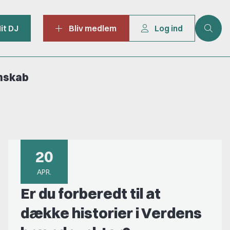
it DJ
Bliv medlem
Log ind
mskab
20
APR.
Er du forberedt til at
dække historier i Verdens