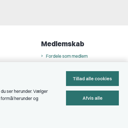
Medlemskab
Fordele som medlem
Kontingent
Forstå dit medlemskab
Tillad alle cookies
Pressekort
, du ser herunder. Vælger
Afvis alle
e formål herunder og
Bliv medlem