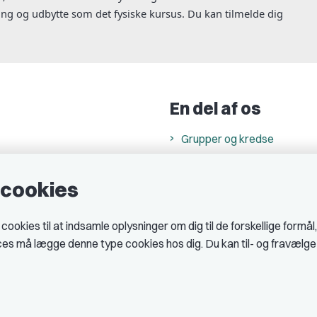
ng og udbytte som det fysiske kursus. Du kan tilmelde dig
En del af os
Grupper og kredse
h
Studenterorganisationer
e cookies
ncer
Fagligt aktive
& cookiepolitik
okies til at indsamle oplysninger om dig til de forskellige formål
midler hos DJ
ices må lægge denne type cookies hos dig. Du kan til- og fravælg
 telefontider
AJKS
tal