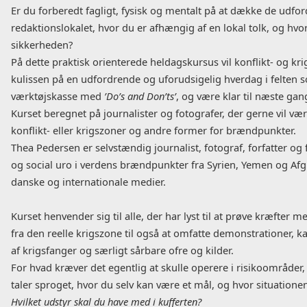
Er du forberedt fagligt, fysisk og mentalt på at dække de udford
redaktionslokalet, hvor du er afhængig af en lokal tolk, og h
sikkerheden?
På dette praktisk orienterede heldagskursus vil konflikt- og k
kulissen på en udfordrende og uforudsigelig hverdag i felten 
værktøjskasse med
’Do’s and Don’ts’
, og være klar til næste gan
Kurset beregnet på journalister og fotografer, der gerne vil være 
konflikt- eller krigszoner og andre former for brændpunkter.
Thea Pedersen er selvstændig journalist, fotograf, forfatter og
og social uro i verdens brændpunkter fra Syrien, Yemen og Afgh
danske og internationale medier.
Kurset henvender sig til alle, der har lyst til at prøve kræfte
fra den reelle krigszone til også at omfatte demonstrationer, k
af krigsfanger og særligt sårbare ofre og kilder.
For hvad kræver det egentlig at skulle operere i risikoområder
taler sproget, hvor du selv kan være et mål, og hvor situatione
Hvilket udstyr skal du have med i kufferten?