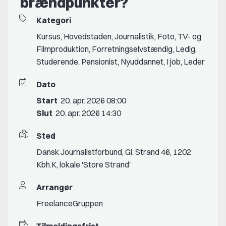
brændpunkter?
Kategori
Kursus
,
Hovedstaden
,
Journalistik
,
Foto
,
TV- og
Filmproduktion
,
Forretningselvstændig
,
Ledig
,
Studerende
,
Pensionist
,
Nyuddannet
,
I job
,
Leder
Dato
Start
20. apr. 2026 08:00
Slut
20. apr. 2026 14:30
Sted
Dansk Journalistforbund, Gl. Strand 46, 1202
Kbh.K, lokale 'Store Strand'
Arrangør
FreelanceGruppen