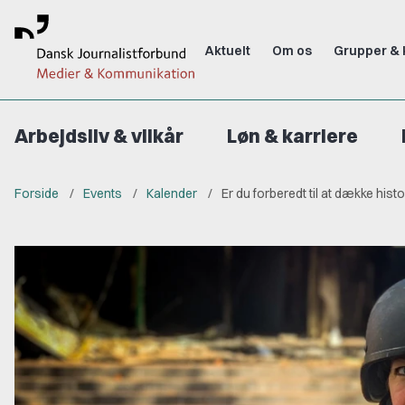
Aktuelt
Om os
Grupper & 
Arbejdsliv & vilkår
Løn & karriere
Forside
Events
Kalender
Er du forberedt til at dække his