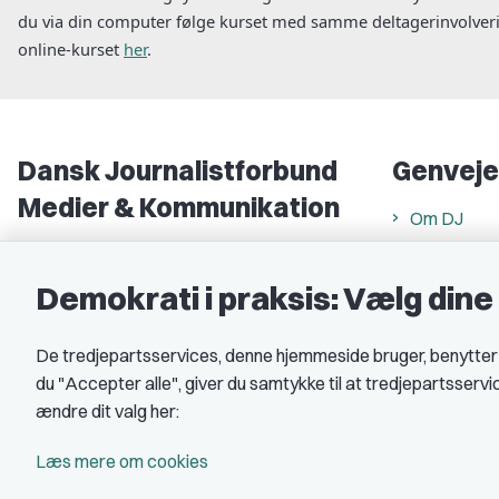
du via din computer følge kurset med samme deltagerinvolveri
online-kurset
her
.
Dansk Journalistforbund
Genveje
Medier & Kommunikation
Om DJ
Gammel Strand 46
DJ in Englis
1202 København K
Demokrati i praksis: Vælg din
Find freela
CVR nr.: 59783718
Privatlivs- 
De tredjepartsservices, denne hjemmeside bruger, benytter co
EAN nr.: 5790002490071
Rettigheds
du "Accepter alle", giver du samtykke til at tredjepartsserv
Åbnings- og
Kontakt DJ
ændre dit valg her:
Book samtale
A-kasse: 
Læs mere om cookies
DJ's jobpor