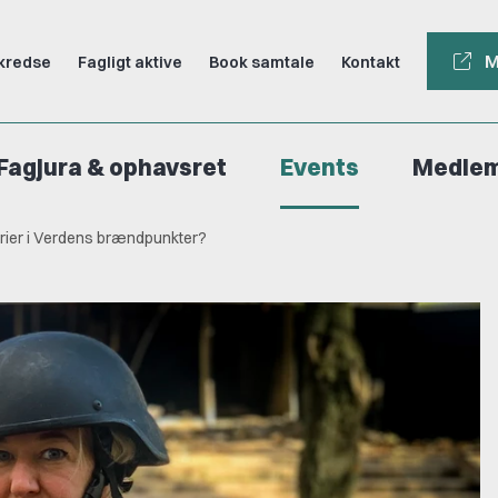
M
kredse
Fagligt aktive
Book samtale
Kontakt
Fagjura & ophavsret
Events
Medle
torier i Verdens brændpunkter?