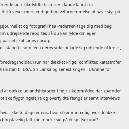
rende og risikofyldte historier i lande langt fra
vor det kræver mere end god mavefornemmelse at have styr på
rigsjournalist og fotograf Thea Pedersen tage dig med bag
som udrejsende reporter, så du kan fylde din egen
g passet skal tages i brug.
i stand til som led i deres virke at lade sig udsende til krise-,
 foredragsholder. Hun har dækket krige, konflikter, katastrofer
anistan til USA, Sri Lanka og senest krigen i Ukraine for
r med at dække udlandshistorier i højrisikoområder, der spænder
aotiske flygtningelejre og overfyldte fængsler samt interviews
, hvor ikke to dage er ens, hvor strømmen går, hvor du ikke
n bogstavelig talt kan ændre sig på et splitsekund?