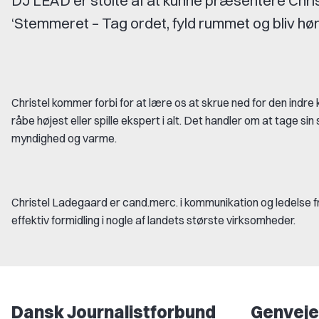
DJ LEAD er stolte af at kunne præsentere Chr
‘Stemmeret – Tag ordet, fyld rummet og bliv hørt
Christel kommer forbi for at lære os at skrue ned for den indre
råbe højest eller spille ekspert i alt. Det handler om at tage sin
myndighed og varme.
Christel Ladegaard er cand.merc. i kommunikation og ledelse 
effektiv formidling i nogle af landets største virksomheder.
Dansk Journalistforbund
Genveje