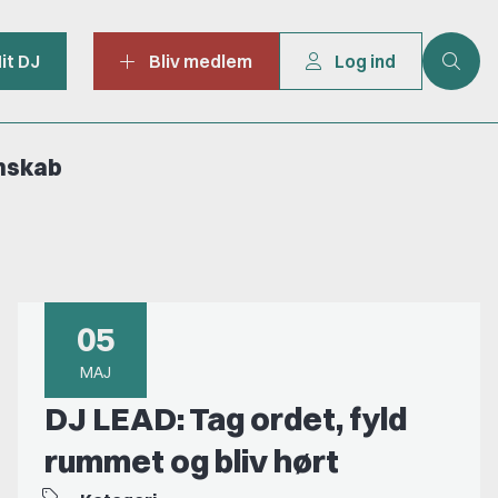
it DJ
Bliv medlem
Log ind
mskab
05
MAJ
DJ LEAD: Tag ordet, fyld
rummet og bliv hørt