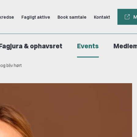
M
kredse
Fagligt aktive
Book samtale
Kontakt
Fagjura & ophavsret
Events
Medle
og bliv hørt