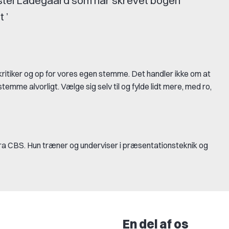
istel Ladegaard som har skrevet bogen
 ’
 kritiker og op for vores egen stemme. Det handler ikke om at
 stemme alvorligt. Vælge sig selv til og fylde lidt mere, med ro,
fra CBS. Hun træner og underviser i præsentationsteknik og
En del af os