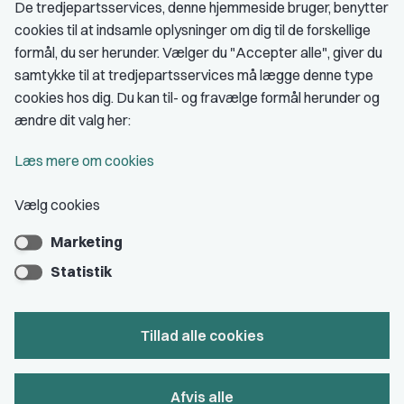
De tredjepartsservices, denne hjemmeside bruger, benytter
cookies til at indsamle oplysninger om dig til de forskellige
Medlemskab
formål, du ser herunder. Vælger du "Accepter alle", giver du
samtykke til at tredjepartsservices må lægge denne type
Fordele som medlem
cookies hos dig. Du kan til- og fravælge formål herunder og
Kontingent
ændre dit valg her:
Forstå dit medlemskab
Læs mere om cookies
Pressekort
Vælg cookies
Marketing
Bliv medlem
Statistik
Tillad alle cookies
Privatlivs- & cookiepolitik
Afvis alle