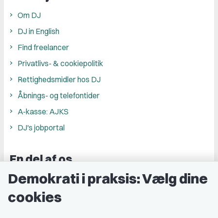
Om DJ
DJ in English
Find freelancer
Privatlivs- & cookiepolitik
Rettighedsmidler hos DJ
Åbnings- og telefontider
A-kasse: AJKS
DJ's jobportal
En del af os
Demokrati i praksis: Vælg dine
Grupper og kredse
cookies
Studenterorganisationer
Fagligt aktive