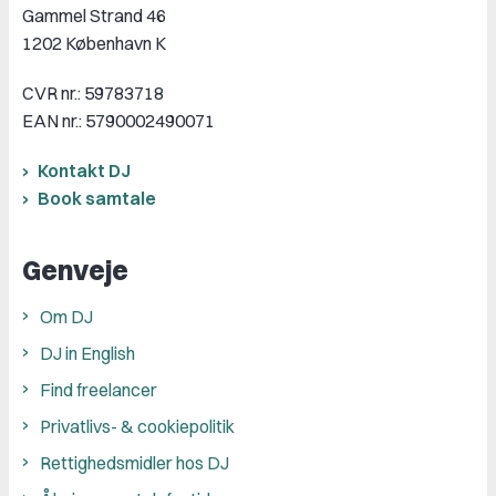
Gammel Strand 46
1202 København K
CVR nr.: 59783718
EAN nr.: 5790002490071
Kontakt DJ
Book samtale
Genveje
Om DJ
DJ in English
Find freelancer
Privatlivs- & cookiepolitik
Rettighedsmidler hos DJ