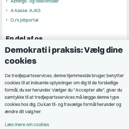
Åbnings- og telefontider
A-kasse: AJKS
DJ's jobportal
En del af os
Demokrati i praksis: Vælg dine
Grupper og kredse
cookies
Studenterorganisationer
Fagligt aktive
De tredjepartsservices, denne hjemmeside bruger, benytter
cookies til at indsamle oplysninger om dig til de forskellige
Medlemskab
formål, du ser herunder. Vælger du "Accepter alle", giver du
samtykke til at tredjepartsservices må lægge denne type
Fordele som medlem
cookies hos dig. Du kan til- og fravælge formål herunder og
Kontingent
ændre dit valg her:
Forstå dit medlemskab
Læs mere om cookies