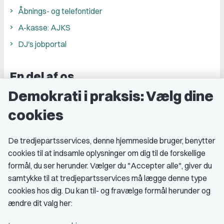
Åbnings- og telefontider
A-kasse: AJKS
DJ's jobportal
En del af os
Demokrati i praksis: Vælg dine
Grupper og kredse
cookies
Studenterorganisationer
Fagligt aktive
De tredjepartsservices, denne hjemmeside bruger, benytter
cookies til at indsamle oplysninger om dig til de forskellige
Medlemskab
formål, du ser herunder. Vælger du "Accepter alle", giver du
samtykke til at tredjepartsservices må lægge denne type
Fordele som medlem
cookies hos dig. Du kan til- og fravælge formål herunder og
Kontingent
ændre dit valg her:
Forstå dit medlemskab