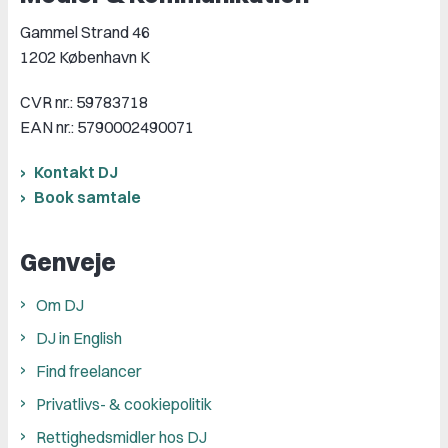
Gammel Strand 46
1202 København K
CVR nr.: 59783718
EAN nr.: 5790002490071
Kontakt DJ
Book samtale
Genveje
Om DJ
DJ in English
Find freelancer
Privatlivs- & cookiepolitik
Rettighedsmidler hos DJ