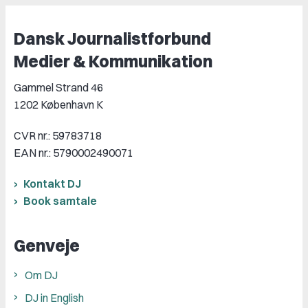
Dansk Journalistforbund
Medier & Kommunikation
Gammel Strand 46
1202 København K
CVR nr.: 59783718
EAN nr.: 5790002490071
Kontakt DJ
Book samtale
Genveje
Om DJ
DJ in English