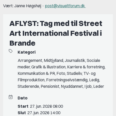
Vært: Janne Høgshøj ·
post@visueltforum.dk
AFLYST: Tag med til Street
Art International Festival i
Brande
Kategori
Arrangement
,
Midtjylland
,
Journalistik
,
Sociale
medier
,
Grafik & illustration
,
Karriere & forretning
,
Kommunikation & PR
,
Foto
,
Studieliv
,
TV- og
Filmproduktion
,
Forretningselvstændig
,
Ledig
,
Studerende
,
Pensionist
,
Nyuddannet
,
I job
,
Leder
Dato
Start
27. jun. 2026 08:00
Slut
27. jun. 2026 14:00