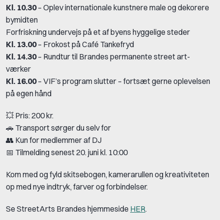
Kl. 10.30
– Oplev internationale kunstnere male og dekorere
bymidten
Forfriskning undervejs på et af byens hyggelige steder
Kl. 13.00
– Frokost på Café Tankefryd
Kl. 14.30
– Rundtur til Brandes permanente street art-
værker
Kl. 16.00
– VIF’s program slutter – fortsæt gerne oplevelsen
på egen hånd
💥 Pris: 200 kr.
🚗 Transport sørger du selv for
👥 Kun for medlemmer af DJ
📅 Tilmelding senest 20. juni kl. 10:00
Kom med og fyld skitsebogen, kamerarullen og kreativiteten
op med nye indtryk, farver og forbindelser.
Se StreetArts Brandes hjemmeside
HER
.