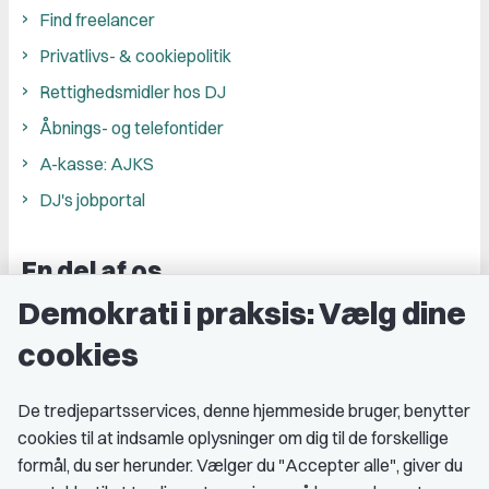
Find freelancer
Privatlivs- & cookiepolitik
Rettighedsmidler hos DJ
Åbnings- og telefontider
A-kasse: AJKS
DJ's jobportal
En del af os
Demokrati i praksis: Vælg dine
Grupper og kredse
cookies
Studenterorganisationer
Fagligt aktive
De tredjepartsservices, denne hjemmeside bruger, benytter
cookies til at indsamle oplysninger om dig til de forskellige
Medlemskab
formål, du ser herunder. Vælger du "Accepter alle", giver du