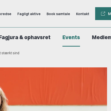
M
kredse
Fagligt aktive
Book samtale
Kontakt
Fagjura & ophavsret
Events
Medle
 stærkt sind