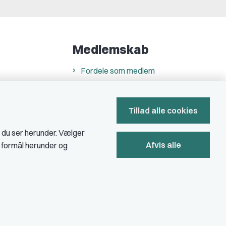
Medlemskab
Fordele som medlem
Kontingent
Forstå dit medlemskab
Tillad alle cookies
Pressekort
, du ser herunder. Vælger
Afvis alle
e formål herunder og
Bliv medlem