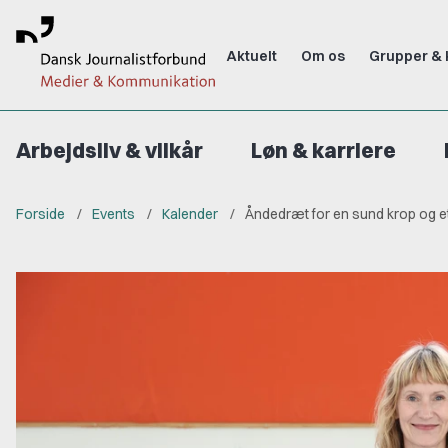
Aktuelt
Om os
Grupper & 
Arbejdsliv & vilkår
Løn & karriere
Forside
Events
Kalender
Åndedræt for en sund krop og et