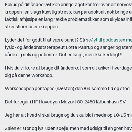
Fokus på dit åndedræt kan bringe øget kontrol over dit nerve
kroppen i en slags kunstig stress, kan paradoksalt nok bringe u
faktisk afhjælpe en lang række problematikker, som skyldes infl
stresshormoner i kroppen.
Lyder det for godt til at være sandt? Så
se/lyt til podcasten 
fysio- og åndedrætsterapeut Lotte Paarup og sanger og ste
både sig selv og patienter. Det er langt, men ikke kedeligt!!
Hvis du vil lære at bruge dit åndedræt som dit anker i hverdagen
dig på denne workshop.
Workshoppen gentages (næsten) den 8.6. samme tid og sted.
Det foregår i HF Havebyen Mozart 80, 2450 København SV.
Jeg har alt hvad vi skal bruge og du skal blot møde op 10-15 mi
Salen er stor og lys, uden spejle, men med udsigt til en grøn hav