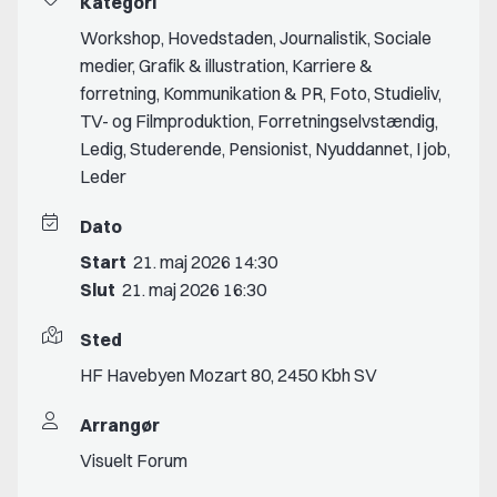
Kategori
Workshop
,
Hovedstaden
,
Journalistik
,
Sociale
medier
,
Grafik & illustration
,
Karriere &
forretning
,
Kommunikation & PR
,
Foto
,
Studieliv
,
TV- og Filmproduktion
,
Forretningselvstændig
,
Ledig
,
Studerende
,
Pensionist
,
Nyuddannet
,
I job
,
Leder
Dato
Start
21. maj 2026 14:30
Slut
21. maj 2026 16:30
Sted
HF Havebyen Mozart 80, 2450 Kbh SV
Arrangør
Visuelt Forum