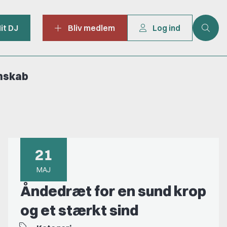
it DJ
Bliv medlem
Log ind
mskab
21
MAJ
Åndedræt for en sund krop
og et stærkt sind