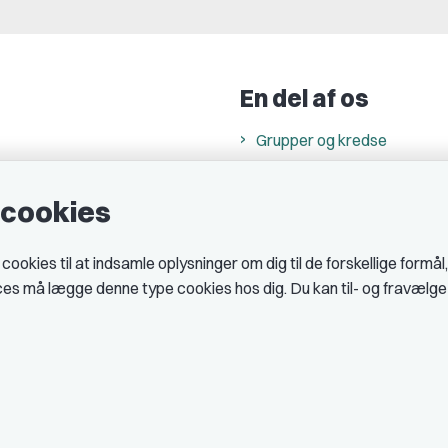
En del af os
Grupper og kredse
h
Studenterorganisationer
e cookies
ncer
Fagligt aktive
& cookiepolitik
okies til at indsamle oplysninger om dig til de forskellige formål
midler hos DJ
ices må lægge denne type cookies hos dig. Du kan til- og fravælg
 telefontider
AJKS
tal