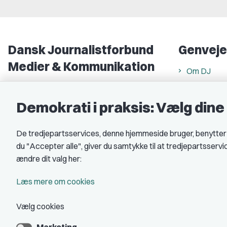
Dansk Journalistforbund
Genveje
Medier & Kommunikation
Om DJ
Gammel Strand 46
DJ in Englis
1202 København K
Demokrati i praksis: Vælg din
Find freela
CVR nr.: 59783718
Privatlivs- 
De tredjepartsservices, denne hjemmeside bruger, benytter co
EAN nr.: 5790002490071
Rettigheds
du "Accepter alle", giver du samtykke til at tredjepartsserv
Åbnings- og
Kontakt DJ
ændre dit valg her:
Book samtale
A-kasse: 
Læs mere om cookies
DJ's jobpor
Vælg cookies