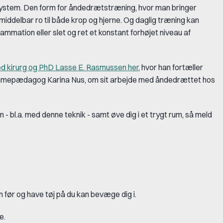
system. Den form for åndedrætstræning, hvor man bringer
middelbar ro til både krop og hjerne. Og daglig træning kan
ammation eller slet og ret et konstant forhøjet niveau af
med kirurg og PhD Lasse E. Rasmussen her
, hvor han fortæller
mmepædagog Karina Nus, om sit arbejde med åndedrættet hos
 - bl.a. med denne teknik - samt øve dig i et trygt rum, så meld
n før og have tøj på du kan bevæge dig i.
e.