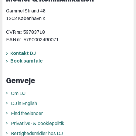
Gammel Strand 46
1202 København K
CVR nr.: 59783718
EAN nr.: 5790002490071
Kontakt DJ
Book samtale
Genveje
Om DJ
DJ in English
Find freelancer
Privatlivs- & cookiepolitik
Rettighedsmidler hos DJ