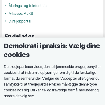
Åbnings- og telefontider
A-kasse: AJKS
DJ's jobportal
En del af os
Demokrati i praksis: Vælg dine
Grupper og kredse
cookies
Studenterorganisationer
Fagligt aktive
De tredjepartsservices, denne hjemmeside bruger, benytter
cookies til at indsamle oplysninger om dig til de forskellige
Medlemskab
formål, du ser herunder. Vælger du "Accepter alle", giver du
samtykke til at tredjepartsservices må lægge denne type
Fordele som medlem
cookies hos dig. Du kan til- og fravælge formål herunder og
Kontingent
ændre dit valg her:
Forstå dit medlemskab