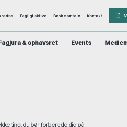
M
kredse
Fagligt aktive
Book samtale
Kontakt
Fagjura & ophavsret
Events
Medle
kke ting, du bør forberede dig på.