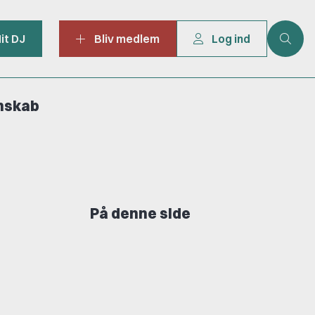
it DJ
Bliv medlem
Log ind
mskab
På denne side