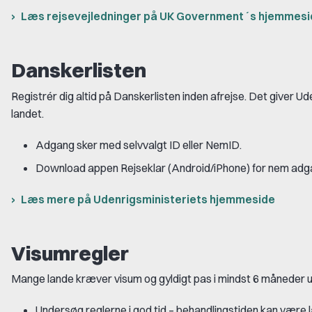
Læs rejsevejledninger på UK Government´s hjemmesi
Danskerlisten
Registrér dig altid på Danskerlisten inden afrejse. Det giver Ud
landet.
Adgang sker med selvvalgt ID eller NemID.
Download appen Rejseklar (Android/iPhone) for nem adg
Læs mere på Udenrigsministeriets hjemmeside
Visumregler
Mange lande kræver visum og gyldigt pas i mindst 6 måneder u
Undersøg reglerne i god tid – behandlingstiden kan være l