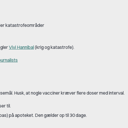
 eller katastrofeområder
ægler
Vivi Hannibal
(krig og katastrofe).
ournalists
ejsemål. Husk, at nogle vacciner kræver flere doser med interval.
r til.
pas) på apoteket. Den gælder op til 30 dage.