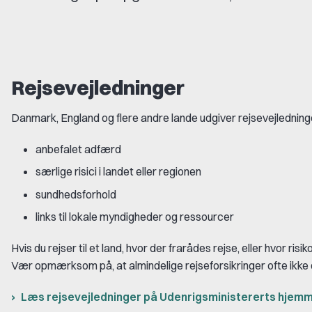
Rejsevejledninger
Danmark, England og flere andre lande udgiver rejsevejlednin
anbefalet adfærd
særlige risici i landet eller regionen
sundhedsforhold
links til lokale myndigheder og ressourcer
Hvis du rejser til et land, hvor der frarådes rejse, eller hvor r
Vær opmærksom på, at almindelige rejseforsikringer ofte ikke
Læs rejsevejledninger på Udenrigsministererts hjem