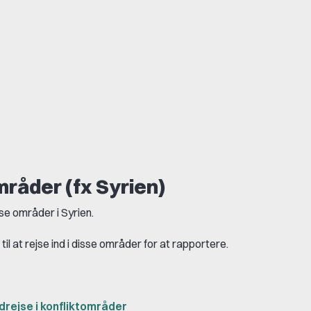
områder (fx Syrien)
se områder i Syrien.
l at rejse ind i disse områder for at rapportere.
drejse i konfliktområder