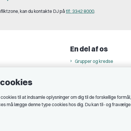
onfliktzone, kan du kontakte DJ på
tlf.: 3342 8000
.
En del af os
Grupper og kredse
h
Studenterorganisationer
e cookies
ncer
Fagligt aktive
& cookiepolitik
okies til at indsamle oplysninger om dig til de forskellige formål
midler hos DJ
ices må lægge denne type cookies hos dig. Du kan til- og fravælg
 telefontider
AJKS
tal