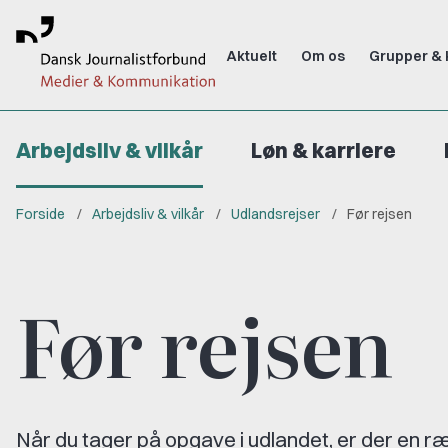
Aktuelt
Om os
Grupper & 
Arbejdsliv & vilkår
Løn & karriere
Forside
Arbejdsliv & vilkår
Udlandsrejser
Før rejsen
Før rejsen
Når du tager på opgave i udlandet, er der en ræ