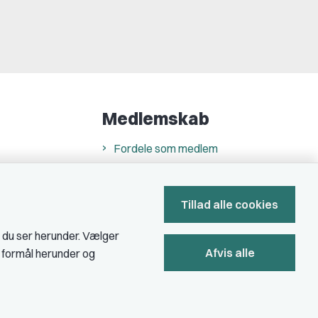
Medlemskab
Fordele som medlem
Kontingent
Forstå dit medlemskab
Tillad alle cookies
Pressekort
, du ser herunder. Vælger
Afvis alle
e formål herunder og
Bliv medlem