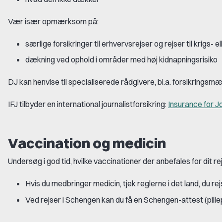
Vær især opmærksom på:
særlige forsikringer til erhvervsrejser og rejser til krigs-
dækning ved ophold i områder med høj kidnapningsrisiko
DJ kan henvise til specialiserede rådgivere, bl.a. forsikringsm
IFJ tilbyder en international journalistforsikring:
Insurance for J
Vaccination og medicin
Undersøg i god tid, hvilke vaccinationer der anbefales for dit r
Hvis du medbringer medicin, tjek reglerne i det land, du rejse
Ved rejser i Schengen kan du få en Schengen-attest (pille