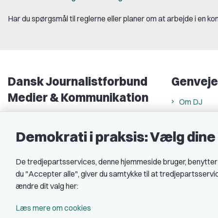
Har du spørgsmål til reglerne eller planer om at arbejde i en k
Dansk Journalistforbund
Genveje
Medier & Kommunikation
Om DJ
Gammel Strand 46
DJ in Englis
1202 København K
Demokrati i praksis: Vælg din
Find freela
CVR nr.: 59783718
Privatlivs- 
De tredjepartsservices, denne hjemmeside bruger, benytter co
EAN nr.: 5790002490071
Rettigheds
du "Accepter alle", giver du samtykke til at tredjepartsserv
Åbnings- og
Kontakt DJ
ændre dit valg her:
Book samtale
A-kasse: 
Læs mere om cookies
DJ's jobpor