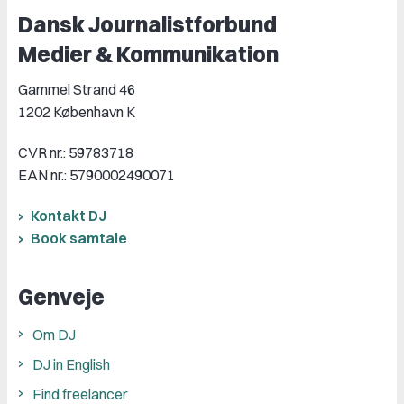
Dansk Journalistforbund
Medier & Kommunikation
Gammel Strand 46
1202 København K
CVR nr.: 59783718
EAN nr.: 5790002490071
Kontakt DJ
Book samtale
Genveje
Om DJ
DJ in English
Find freelancer