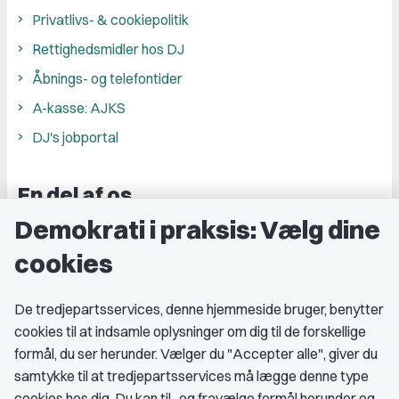
Privatlivs- & cookiepolitik
Rettighedsmidler hos DJ
Åbnings- og telefontider
A-kasse: AJKS
DJ's jobportal
En del af os
Demokrati i praksis: Vælg dine
Grupper og kredse
cookies
Studenterorganisationer
Fagligt aktive
De tredjepartsservices, denne hjemmeside bruger, benytter
cookies til at indsamle oplysninger om dig til de forskellige
Medlemskab
formål, du ser herunder. Vælger du "Accepter alle", giver du
samtykke til at tredjepartsservices må lægge denne type
Fordele som medlem
cookies hos dig. Du kan til- og fravælge formål herunder og