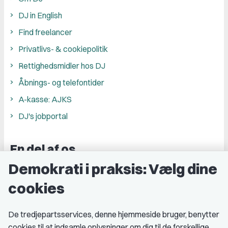
DJ in English
Find freelancer
Privatlivs- & cookiepolitik
Rettighedsmidler hos DJ
Åbnings- og telefontider
A-kasse: AJKS
DJ's jobportal
En del af os
Demokrati i praksis: Vælg dine
Grupper og kredse
cookies
Studenterorganisationer
Fagligt aktive
De tredjepartsservices, denne hjemmeside bruger, benytter
cookies til at indsamle oplysninger om dig til de forskellige