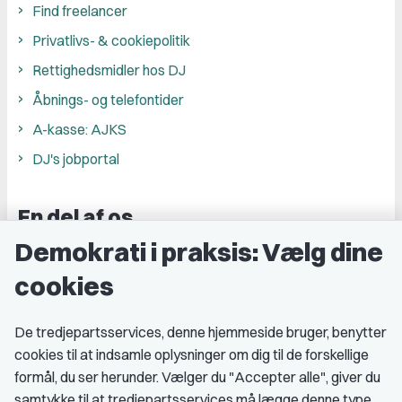
Find freelancer
Privatlivs- & cookiepolitik
Rettighedsmidler hos DJ
Åbnings- og telefontider
A-kasse: AJKS
DJ's jobportal
En del af os
Demokrati i praksis: Vælg dine
Grupper og kredse
cookies
Studenterorganisationer
Fagligt aktive
De tredjepartsservices, denne hjemmeside bruger, benytter
cookies til at indsamle oplysninger om dig til de forskellige
Medlemskab
formål, du ser herunder. Vælger du "Accepter alle", giver du
samtykke til at tredjepartsservices må lægge denne type