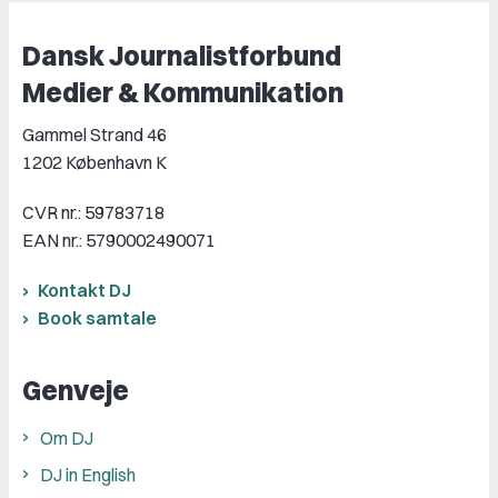
Dansk Journalistforbund
Medier & Kommunikation
Gammel Strand 46
1202 København K
CVR nr.: 59783718
EAN nr.: 5790002490071
Kontakt DJ
Book samtale
Genveje
Om DJ
DJ in English