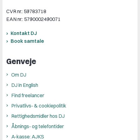
CVR nr.: 59783718
EAN nr.: 5790002490071
Kontakt DJ
Book samtale
Genveje
Om DJ
DJ in English
Find freelancer
Privatlivs- & cookiepolitik
Rettighedsmidler hos DJ
Åbnings- og telefontider
A-kasse: AJKS