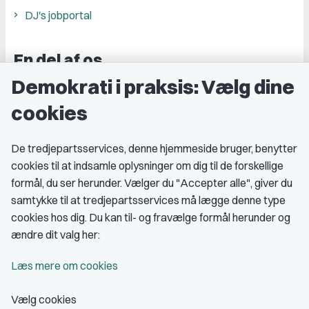
DJ's jobportal
En del af os
Demokrati i praksis: Vælg dine
Grupper og kredse
cookies
Studenterorganisationer
Fagligt aktive
De tredjepartsservices, denne hjemmeside bruger, benytter
cookies til at indsamle oplysninger om dig til de forskellige
Medlemskab
formål, du ser herunder. Vælger du "Accepter alle", giver du
samtykke til at tredjepartsservices må lægge denne type
Fordele som medlem
cookies hos dig. Du kan til- og fravælge formål herunder og
Kontingent
ændre dit valg her:
Forstå dit medlemskab
Læs mere om cookies
Pressekort
Vælg cookies