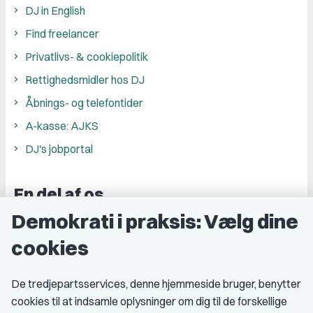
DJ in English
Find freelancer
Privatlivs- & cookiepolitik
Rettighedsmidler hos DJ
Åbnings- og telefontider
A-kasse: AJKS
DJ's jobportal
En del af os
Demokrati i praksis: Vælg dine
Grupper og kredse
cookies
Studenterorganisationer
Fagligt aktive
De tredjepartsservices, denne hjemmeside bruger, benytter
cookies til at indsamle oplysninger om dig til de forskellige