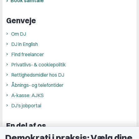
Book samtale
Genveje
Om DJ
DJ in English
Find freelancer
Privatlivs- & cookiepolitik
Rettighedsmidler hos DJ
Åbnings- og telefontider
A-kasse: AJKS
DJ's jobportal
En del af os
Demokrati i praksis: Vælg dine
Grupper og kredse