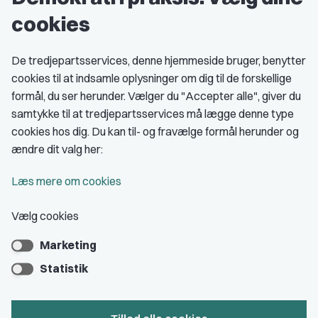
cookies
Studenterorganisationer
Fagligt aktive
De tredjepartsservices, denne hjemmeside bruger, benytter
cookies til at indsamle oplysninger om dig til de forskellige
Medlemskab
formål, du ser herunder. Vælger du "Accepter alle", giver du
samtykke til at tredjepartsservices må lægge denne type
Fordele som medlem
cookies hos dig. Du kan til- og fravælge formål herunder og
Kontingent
ændre dit valg her:
Forstå dit medlemskab
Læs mere om cookies
Pressekort
Vælg cookies
Marketing
Bliv medlem
Statistik