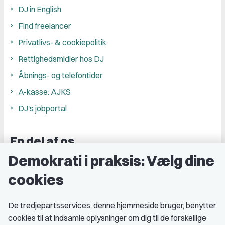
DJ in English
Find freelancer
Privatlivs- & cookiepolitik
Rettighedsmidler hos DJ
Åbnings- og telefontider
A-kasse: AJKS
DJ's jobportal
En del af os
Demokrati i praksis: Vælg dine
Grupper og kredse
cookies
Studenterorganisationer
Fagligt aktive
De tredjepartsservices, denne hjemmeside bruger, benytter
cookies til at indsamle oplysninger om dig til de forskellige