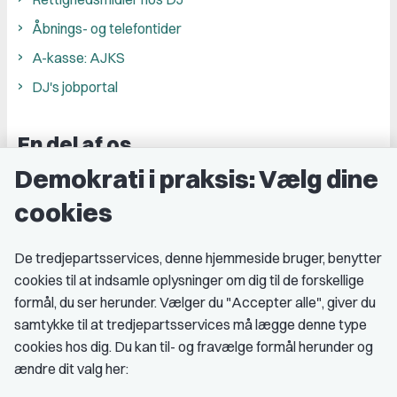
Åbnings- og telefontider
A-kasse: AJKS
DJ's jobportal
En del af os
Demokrati i praksis: Vælg dine
Grupper og kredse
cookies
Studenterorganisationer
Fagligt aktive
De tredjepartsservices, denne hjemmeside bruger, benytter
cookies til at indsamle oplysninger om dig til de forskellige
Medlemskab
formål, du ser herunder. Vælger du "Accepter alle", giver du
samtykke til at tredjepartsservices må lægge denne type
Fordele som medlem
cookies hos dig. Du kan til- og fravælge formål herunder og
Kontingent
ændre dit valg her:
Forstå dit medlemskab