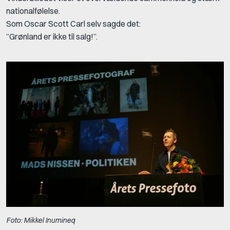
nationalfølelse.
Som Oscar Scott Carl selv sagde det:
”Grønland er ikke til salg!”.
Foto: Mikkel Inumineq