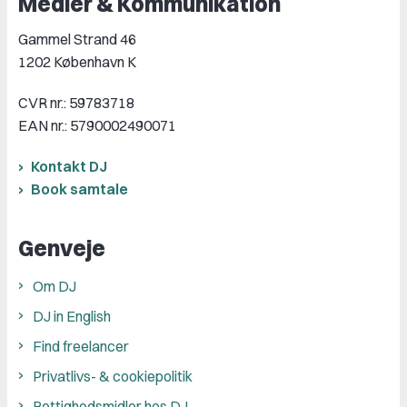
Medier & Kommunikation
Gammel Strand 46
1202 København K
CVR nr.: 59783718
EAN nr.: 5790002490071
Kontakt DJ
Book samtale
Genveje
Om DJ
DJ in English
Find freelancer
Privatlivs- & cookiepolitik
Rettighedsmidler hos DJ