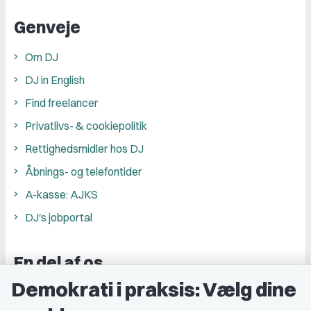
Genveje
Om DJ
DJ in English
Find freelancer
Privatlivs- & cookiepolitik
Rettighedsmidler hos DJ
Åbnings- og telefontider
A-kasse: AJKS
DJ's jobportal
En del af os
Demokrati i praksis: Vælg dine
Grupper og kredse