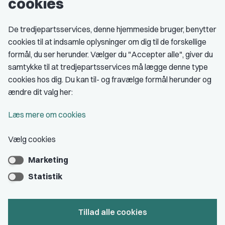
cookies
Studenterorganisationer
Fagligt aktive
De tredjepartsservices, denne hjemmeside bruger, benytter
cookies til at indsamle oplysninger om dig til de forskellige
Medlemskab
formål, du ser herunder. Vælger du "Accepter alle", giver du
samtykke til at tredjepartsservices må lægge denne type
Fordele som medlem
cookies hos dig. Du kan til- og fravælge formål herunder og
Kontingent
ændre dit valg her:
Forstå dit medlemskab
Læs mere om cookies
Pressekort
Vælg cookies
Marketing
Bliv medlem
Statistik
Tillad alle cookies