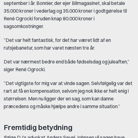
september i år. Bonnier, der ejer Bilmagasinet, skal betale
35.000 kroner i vederlag og 35.000 kroner i godtgørelse til
René Ogrocki foruden knap 80.000 kroner i
sagsomkostninger.
”Det var helt fantastisk, for det har været lidt af en
rutsjebanetur, som har varet næsten tre år.
Det var nærmest bedre end både fødselsdag og juleaften,”
siger René Ogrocki.
”Det vigtigste for mig var at vinde sagen. Selvfølgelig var det
rart at få en kompensation, selvom jeg nok ikke er helt enig i
størrelsen. Men nu ligger der en sag, som kan danne
præcedens og måske hjælpe andre i samme situation.”
Fremtidig betydning
Ifølge DJ’s advokat Anders Sevel Johnsen vil sagen have