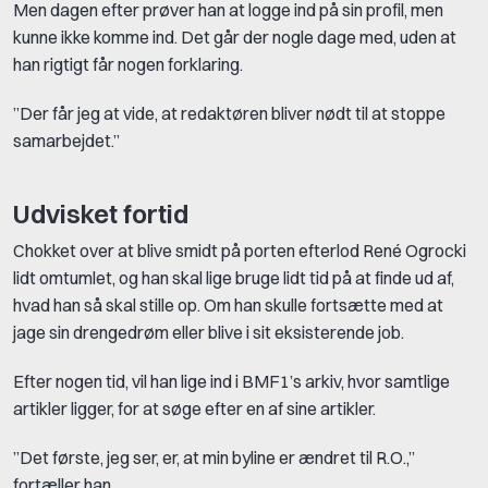
Men dagen efter prøver han at logge ind på sin profil, men
kunne ikke komme ind. Det går der nogle dage med, uden at
han rigtigt får nogen forklaring.
”Der får jeg at vide, at redaktøren bliver nødt til at stoppe
samarbejdet.”
Udvisket fortid
Chokket over at blive smidt på porten efterlod René Ogrocki
lidt omtumlet, og han skal lige bruge lidt tid på at finde ud af,
hvad han så skal stille op. Om han skulle fortsætte med at
jage sin drengedrøm eller blive i sit eksisterende job.
Efter nogen tid, vil han lige ind i BMF1’s arkiv, hvor samtlige
artikler ligger, for at søge efter en af sine artikler.
”Det første, jeg ser, er, at min byline er ændret til R.O.,”
fortæller han.