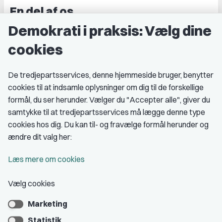
En del af os
Demokrati i praksis: Vælg dine
Grupper og kredse
cookies
Studenterorganisationer
Fagligt aktive
De tredjepartsservices, denne hjemmeside bruger, benytter
cookies til at indsamle oplysninger om dig til de forskellige
Medlemskab
formål, du ser herunder. Vælger du "Accepter alle", giver du
samtykke til at tredjepartsservices må lægge denne type
Fordele som medlem
cookies hos dig. Du kan til- og fravælge formål herunder og
Kontingent
ændre dit valg her:
Forstå dit medlemskab
Læs mere om cookies
Pressekort
Vælg cookies
Marketing
Bliv medlem
Statistik