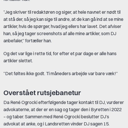
”Jeg skriver til redaktøren og siger, at hele navnet er nødt til
at stå der, så jeg kan sige til andre, at de kan gå ind at se mine
artikler, hvis de spørger, hvad jeg ellers har lavet. Det afviser
han, så jeg tager screenshots af alle mine artikler, som DJ
anbefaler,” fortæller han.
Og det var lige i rette tid, for efter et par dage er alle hans
artikler slettet.
”Det føltes ikke godt. Ti måneders arbejde var bare væk!”
Overstået rutsjebanetur
Da René Ogrocki efterfølgende tager kontakt til DJ, vurderer
advokaterne, at der er en sag og tager den i Byretten i 2022
– og taber. Sammen med René Ogrocki beslutter DJ’s
advokat at anke, og i Landsretten vinder DJ sagen 15.