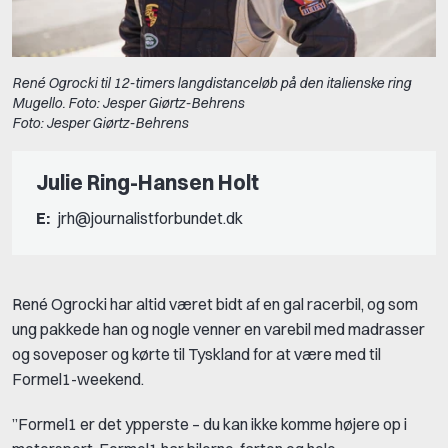
René Ogrocki til 12-timers langdistanceløb på den italienske ring
Mugello. Foto: Jesper Giørtz-Behrens
Foto: Jesper Giørtz-Behrens
Julie Ring-Hansen Holt
E:
jrh@journalistforbundet.dk
René Ogrocki har altid været bidt af en gal racerbil, og som
ung pakkede han og nogle venner en varebil med madrasser
og soveposer og kørte til Tyskland for at være med til
Formel1-weekend.
”Formel1 er det ypperste – du kan ikke komme højere op i