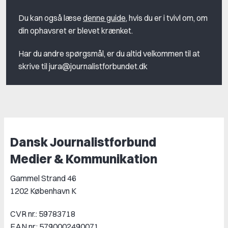
Du kan også læse
denne guide
, hvis du er i tvivl om, om
din ophavsret er blevet krænket.
Har du andre spørgsmål, er du altid velkommen til at
skrive til jura@journalistforbundet.dk
Dansk Journalistforbund
Medier & Kommunikation
Gammel Strand 46
1202 København K
CVR nr.: 59783718
EAN nr.: 5790002490071