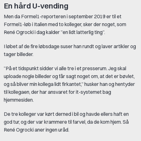
En hård U-vending
Men da Formel1-reporteren i september 2019 er til et
Formel1-løb i Italien med to kolleger, sker der noget, som
René Ogrocki i dag kalder ”en lidt latterlig ting”.
I løbet af de fire løbsdage suser han rundt og laver artikler og
tager billeder.
”På et tidspunkt sidder vi alle tre i et presserum. Jeg skal
uploade nogle billeder og får sagt noget om, at det er bøvlet,
og så bliver min kollega lidt firkantet,” husker han og hentyder
til kollegaen, der har ansvaret for it-systemet bag
hjemmesiden.
De tre kolleger var kørt derned i bil og havde ellers haft en
god tur, og der var krammere til farvel, da de kom hjem. Så
René Ogrocki aner ingen uråd.