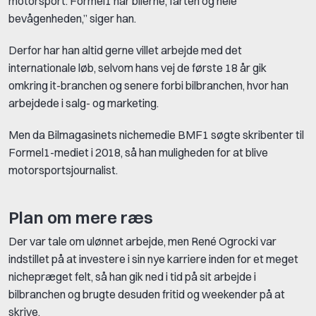
motorsport. Formel1 har bilerne, farten og hele
bevågenheden,” siger han.
Derfor har han altid gerne villet arbejde med det
internationale løb, selvom hans vej de første 18 år gik
omkring it-branchen og senere forbi bilbranchen, hvor han
arbejdede i salg- og marketing.
Men da Bilmagasinets nichemedie BMF1 søgte skribenter til
Formel1-mediet i 2018, så han muligheden for at blive
motorsportsjournalist.
Plan om mere ræs
Der var tale om ulønnet arbejde, men René Ogrocki var
indstillet på at investere i sin nye karriere inden for et meget
nichepræget felt, så han gik ned i tid på sit arbejde i
bilbranchen og brugte desuden fritid og weekender på at
skrive.