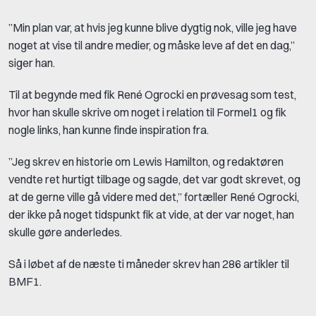
”Min plan var, at hvis jeg kunne blive dygtig nok, ville jeg have
noget at vise til andre medier, og måske leve af det en dag,”
siger han.
Til at begynde med fik René Ogrocki en prøvesag som test,
hvor han skulle skrive om noget i relation til Formel1 og fik
nogle links, han kunne finde inspiration fra.
”Jeg skrev en historie om Lewis Hamilton, og redaktøren
vendte ret hurtigt tilbage og sagde, det var godt skrevet, og
at de gerne ville gå videre med det,” fortæller René Ogrocki,
der ikke på noget tidspunkt fik at vide, at der var noget, han
skulle gøre anderledes.
Så i løbet af de næste ti måneder skrev han 286 artikler til
BMF1.