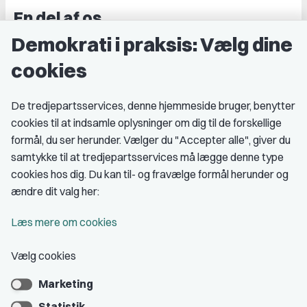
En del af os
Demokrati i praksis: Vælg dine
Grupper og kredse
cookies
Studenterorganisationer
Fagligt aktive
De tredjepartsservices, denne hjemmeside bruger, benytter
cookies til at indsamle oplysninger om dig til de forskellige
Medlemskab
formål, du ser herunder. Vælger du "Accepter alle", giver du
samtykke til at tredjepartsservices må lægge denne type
Fordele som medlem
cookies hos dig. Du kan til- og fravælge formål herunder og
Kontingent
ændre dit valg her:
Forstå dit medlemskab
Læs mere om cookies
Pressekort
Vælg cookies
Marketing
Bliv medlem
Statistik