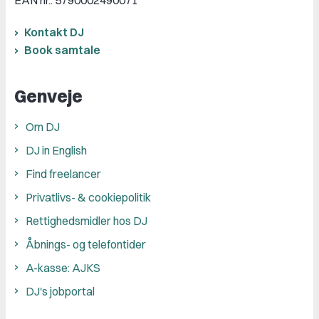
EAN nr.: 5790002490071
Kontakt DJ
Book samtale
Genveje
Om DJ
DJ in English
Find freelancer
Privatlivs- & cookiepolitik
Rettighedsmidler hos DJ
Åbnings- og telefontider
A-kasse: AJKS
DJ's jobportal