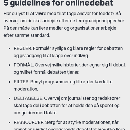
5 guidelines for onlinedebat
Har du lyst til at være med til at tage ansvar for feedet? Så
overvej, om du skal arbejde efter de fem grundprincipper her.
På den måde kan flere medier og organisationer arbejde
efter samme standard.
REGLER. Formulér synlige og klare regler for debatten
og giv adgang til at klage over indlæg.
FORMÅL. Overvej hvilke historier, der egner sig til debat,
og hvilket formål debatten tjener.
FILTER. Benyt programmer og filtre, der kan lette
moderation.
DELTAGELSE. Overvej om journalister og redaktører
skal tage del i debatten for at holde den på sporet og
berige den med fakta.
RESSOURCER. Sørg for at styrke moderationen, når
emnet er særligt engagerende debatstof. Hav ikke flere