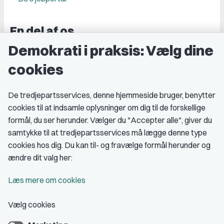
En del af os
Demokrati i praksis: Vælg dine
Grupper og kredse
cookies
Studenterorganisationer
Fagligt aktive
De tredjepartsservices, denne hjemmeside bruger, benytter
cookies til at indsamle oplysninger om dig til de forskellige
Medlemskab
formål, du ser herunder. Vælger du "Accepter alle", giver du
samtykke til at tredjepartsservices må lægge denne type
Fordele som medlem
cookies hos dig. Du kan til- og fravælge formål herunder og
Kontingent
ændre dit valg her:
Forstå dit medlemskab
Læs mere om cookies
Pressekort
Vælg cookies