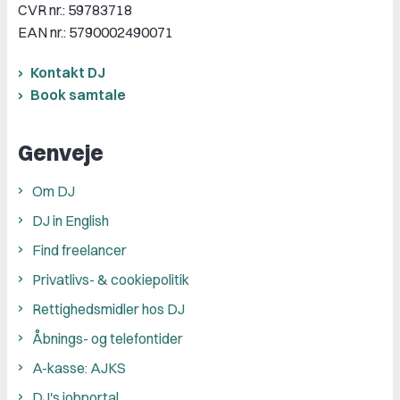
CVR nr.: 59783718
EAN nr.: 5790002490071
Kontakt DJ
Book samtale
Genveje
Om DJ
DJ in English
Find freelancer
Privatlivs- & cookiepolitik
Rettighedsmidler hos DJ
Åbnings- og telefontider
A-kasse: AJKS
DJ's jobportal