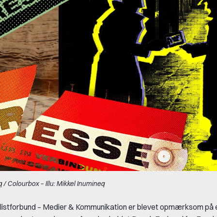
 / Colourbox – Illu: Mikkel Inumineq
listforbund – Medier & Kommunikation er blevet opmærksom på 