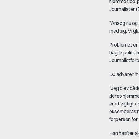
hjemmeside, p
Journalister (
”Ansøg nu og f
med sig. Vi gl
Problemet er 
bag fx politi
Journalistfor
DJ advarer mo
”Jeg blev båd
deres hjemmel
er et vigtigt 
eksempelvis h
forperson for
Han hæfter si