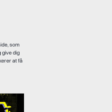
side, som
 give dig
kerer at få