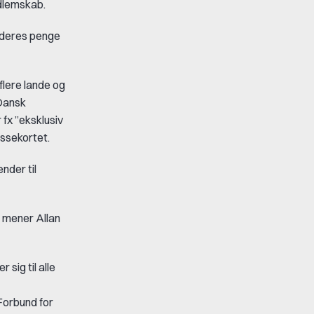
dlemskab.
e deres penge
flere lande og
 Dansk
 fx ”eksklusiv
ssekortet.
nder til
, mener Allan
sig til alle
Forbund for