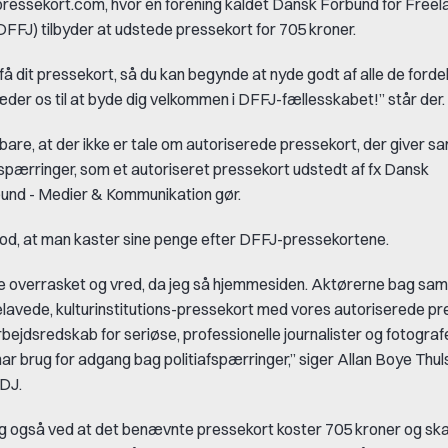
ressekort.com, hvor en forening kaldet Dansk Forbund for Freel
DFFJ) tilbyder at udstede pressekort for 705 kroner.
å dit pressekort, så du kan begynde at nyde godt af alle de fordel
æder os til at byde dig velkommen i DFFJ-fællesskabet!” står der.
bare, at der ikke er tale om autoriserede pressekort, der giver
afspærringer, som et autoriseret pressekort udstedt af fx Dansk
bund - Medier & Kommunikation gør.
d, at man kaster sine penge efter DFFJ-pressekortene.
e overrasket og vred, da jeg så hjemmesiden. Aktørerne bag sa
avede, kulturinstitutions-pressekort med vores autoriserede pr
arbejdsredskab for seriøse, professionelle journalister og fotografe
ar brug for adgang bag politiafspærringer,” siger Allan Boye Thul
 DJ.
g også ved at det benævnte pressekort koster 705 kroner og ska