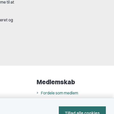
e til at
leret og
Medlemskab
Fordele som medlem
Kontingent
Forstå dit medlemskab
Tillad alle cookies