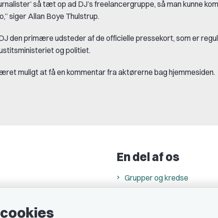
rnalister’ så tæt op ad DJ’s freelancergruppe, så man kunne komm
o,” siger Allan Boye Thulstrup.
DJ den primære udsteder af de officielle pressekort, som er regu
stitsministeriet og politiet.
været muligt at få en kommentar fra aktørerne bag hjemmesiden.
En del af os
Grupper og kredse
h
Studenterorganisationer
e cookies
ncer
Fagligt aktive