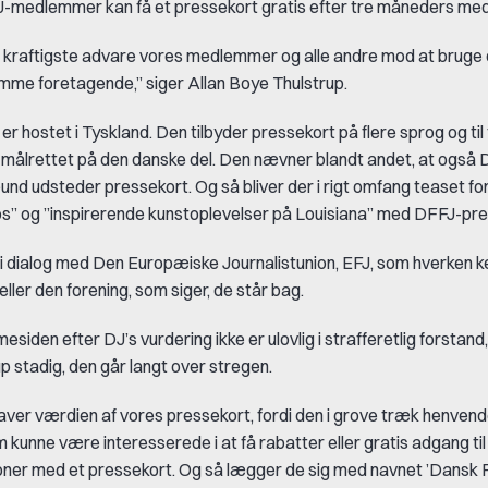
DJ-medlemmer kan få et pressekort gratis efter tre måneders me
et kraftigste advare vores medlemmer og alle andre mod at brug
omme foretagende,” siger Allan Boye Thulstrup.
 hostet i Tyskland. Den tilbyder pressekort på flere sprog og til 
gt målrettet på den danske del. Den nævner blandt andet, at også
und udsteder pressekort. Og så bliver der i rigt omfang teaset for
os” og ”inspirerende kunstoplevelser på Louisiana” med DFFJ-pre
i dialog med Den Europæiske Journalistunion, EFJ, som hverken ke
ller den forening, som siger, de står bag.
siden efter DJ’s vurdering ikke er ulovlig i strafferetlig forstand
p stadig, den går langt over stregen.
er værdien af vores pressekort, fordi den i grove træk henvender 
 kunne være interesserede i at få rabatter eller gratis adgang til
tioner med et pressekort. Og så lægger de sig med navnet ’Dansk 