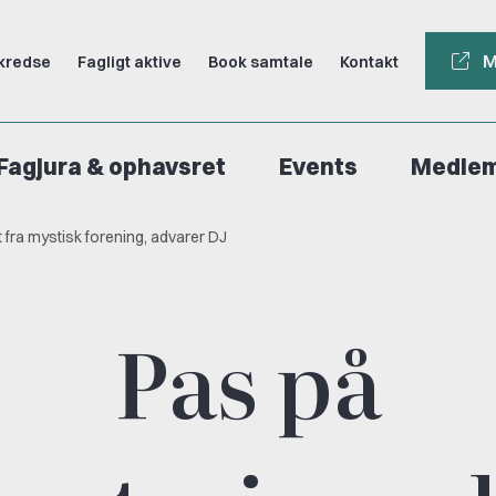
M
kredse
Fagligt aktive
Book samtale
Kontakt
Fagjura & ophavsret
Events
Medle
fra mystisk forening, advarer DJ
Pas på