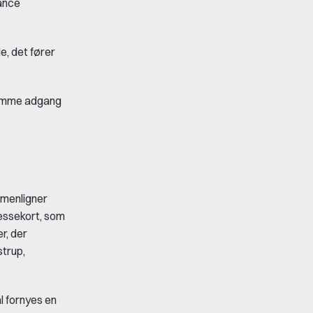
ance
e, det fører
 samme adgang
mmenligner
essekort, som
r, der
strup,
l fornyes en