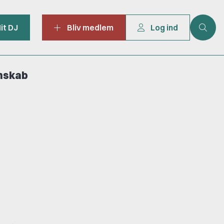
it DJ
Bliv medlem
Log ind
mskab