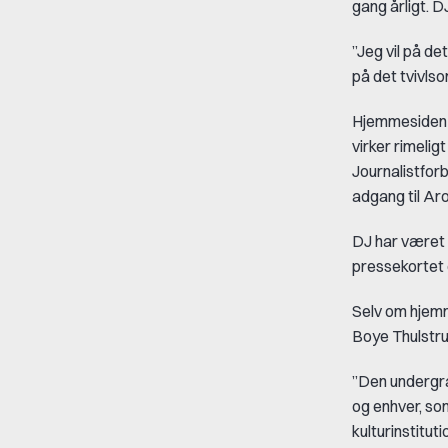
gang årligt. 
”Jeg vil på d
på det tvivls
Hjemmesiden er
virker rimeli
Journalistforb
adgang til Ar
DJ har været 
pressekortet e
Selv om hjemme
Boye Thulstru
”Den undergrav
og enhver, som
kulturinstitu