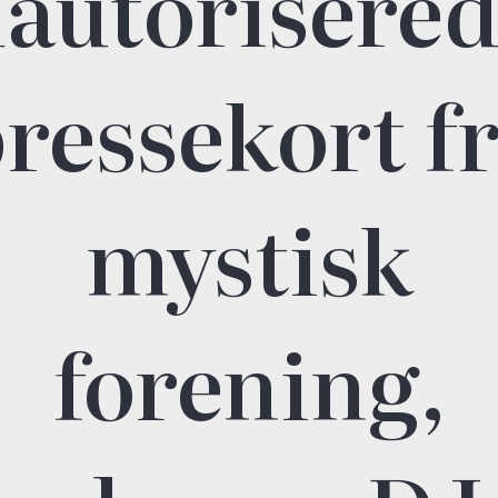
autorisere
ressekort f
mystisk
forening,