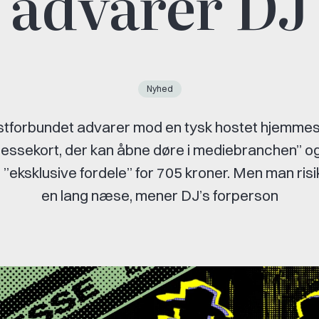
advarer DJ
Nyhed
stforbundet advarer mod en tysk hostet hjemme
ressekort, der kan åbne døre i mediebranchen” og
 ”eksklusive fordele” for 705 kroner. Men man risi
en lang næse, mener DJ’s forperson