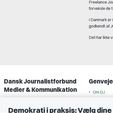
Freelance Jou
forveksle de t
I Danmark er 
godkendt af Ju
Det har ikke 
Dansk Journalistforbund
Genveje
Medier & Kommunikation
Om DJ
Gammel Strand 46
DJ in Englis
1202 København K
Demokrati i praksis: Vælg din
Find freela