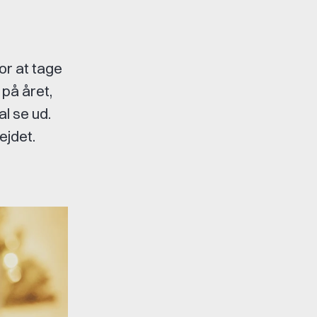
or at tage
 på året,
l se ud.
ejdet.