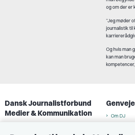
og om der er 
”Jeg møder of
journalistik t
karriererådgi
Og hvis man g
kan man bruge
kompetencer, 
Dansk Journalistforbund
Genveje
Medier & Kommunikation
Om DJ
Gammel Strand 46
DJ in Englis
1202 København K