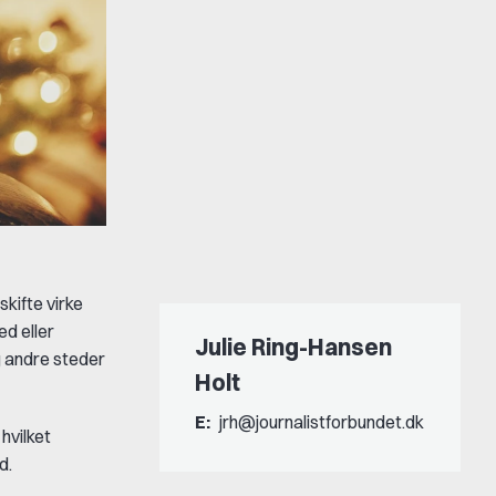
kifte virke
ed eller
Julie Ring-Hansen
g andre steder
Holt
E:
jrh@journalistforbundet.dk
hvilket
d.