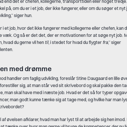
d end det er chefen, kollegerne, transporttiden eller noget tredje.
kel på, om du er i et job, der ikke fungerer, eller om du søger et nyt 
ikling,” siger hun.
r i et job, hvor det ikke fungerer med kollegerne eller chefen, kan d
e væk. Og så er det det, der er motivationen for at søge nyt job. M
m, hvad du gerne vil hen
til
, i stedet for hvad du flygter
fra
,” siger
lenten.
ken med drømme
od handler om faglig udvikling, foreslår Stine Daugaard en lille øv
forestiller sig, at man står ved sit skrivebord og skal pakke den ta
, man skal have med i næste job. Hvad er det så for typer opgav
cer, man godt kunne tænke sig at tage med, og hvilke har man lyst 
krivebordet?
 af øvelsen afklarer, hvad man har lyst til at arbejde sig hen imo
t tænke over, hvor man gerne vil bruge de kompetencer, der nu lig