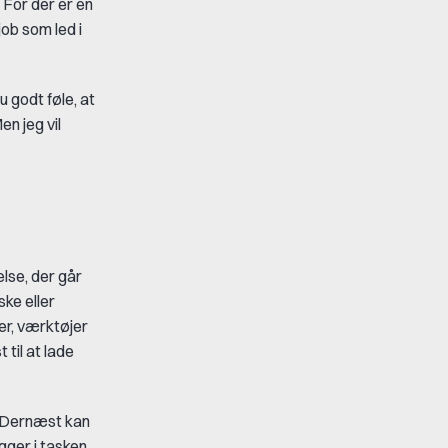
 For der er en
job som led i
u godt føle, at
en jeg vil
else, der går
ske eller
er, værktøjer
til at lade
d. Dernæst kan
ger i tasken,