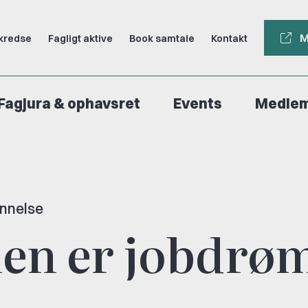
M
kredse
Fagligt aktive
Book samtale
Kontakt
Fagjura & ophavsret
Events
Medle
nnelse
len er jobdrø