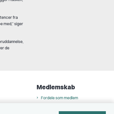
tencer fra
pe med,” siger
eruddannelse,
ver de
Medlemskab
Fordele som medlem
Kontingent