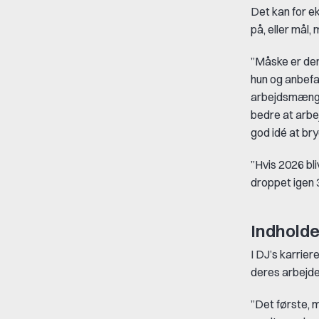
Det kan for e
på, eller mål,
”Måske er der 
hun og anbefal
arbejdsmængde,
bedre at arbe
god idé at br
”Hvis 2026 bl
droppet igen 3.
Indholde
I DJ’s karrie
deres arbejde,
”Det første, m