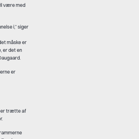
vil være med
else i,” siger
 det måske er
 er det en
 Daugaard.
terne er
er trætte af
r.
er rammerne