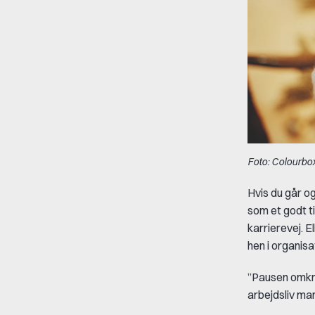
Foto: Colourbo
Hvis du går o
som et godt ti
karrierevej. E
hen i organisa
”Pausen omkri
arbejdsliv ma