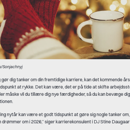
x/Sonjachnyj
g gør dig tanker om din fremtidige karriere, kan det kommende årss
dspunkt at rykke. Det kan være, det er på tide at skifte arbejdsst
ller måske vil du tillære dig nye færdigheder, så du kan bevæge di
tionen.
ng nytår kan være et godt tidspunkt at gøre sig nogle tanker om, 
n drømmer om i 2026,” siger karrierekonsulent i DJ Stine Daugaar