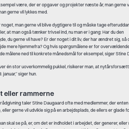
ksempel være, der er opgaver og projekter næste år, man gerne 
 man gerne vil lykkes med.
noget, man gerne vil blive dygtigere til og måske tage efteruddann
er, at man også tænker trivsel ind, nu man er i gang: Har du den
 du gerne vil have? Er der noget i dit liv, der har ændret sig, så
jde mere hjemmefra? Og hvis spørgsmålene er for overvældende,
yde målene ned til konkrete månedsmål for eksempel, siger Stine
iver én stor uoverkommelig pukkel, risikerer man, at nytårsforsæt
 januar,” siger hun.
t eller rammerne
rerådgivning taler Stine Daugaard ofte med medlemmer, der enten 
 eller gerne vil udvikle sig på en arbejdsplads, de ellers er glade fo
an skal se på, er, om det er indholdet i arbejdet, der generer, ell