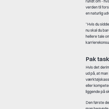
rundt om - hva
verden til fors
en naturlig udv
”Hvis du sidde
nu skal du bar
hellere tale o
karrierekonsu
Pak tas
Hvis det derim
ud på, at man 
værktøjskasse
eller kompeten
liggende på s
Den første del
man begynde a