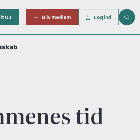
it DJ
Bliv medlem
Log ind
mskab
mmenes tid