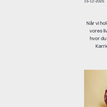
15-12-2025
Når vi ho
vores li
hvor du
Karri