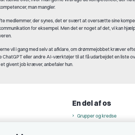
kompetencer, man mangler.
te medlemmer, der synes, det er svært at oversætte sine kompe
il kommunikation for eksempel. Men det er noget af det, vi kan hjæl
veren.
erne vil i gang med selv at afklare, om drømmejobbet kræver eft
 ChatGPT eller andre AI-værktøjer til at få udarbejdet en liste o
et givent job kræver, anbefaler hun.
En del af os
Grupper og kredse
h
Studenterorganisationer