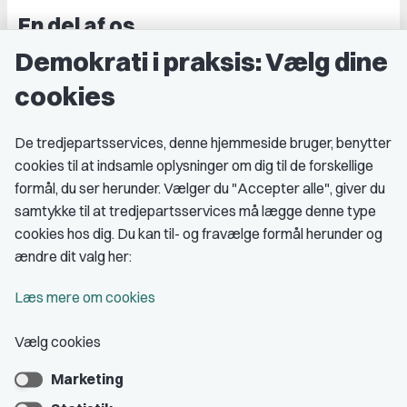
En del af os
Demokrati i praksis: Vælg dine
Grupper og kredse
cookies
Studenterorganisationer
Fagligt aktive
De tredjepartsservices, denne hjemmeside bruger, benytter
cookies til at indsamle oplysninger om dig til de forskellige
Medlemskab
formål, du ser herunder. Vælger du "Accepter alle", giver du
samtykke til at tredjepartsservices må lægge denne type
Fordele som medlem
cookies hos dig. Du kan til- og fravælge formål herunder og
Kontingent
ændre dit valg her:
Forstå dit medlemskab
Læs mere om cookies
Pressekort
Vælg cookies
Marketing
Bliv medlem