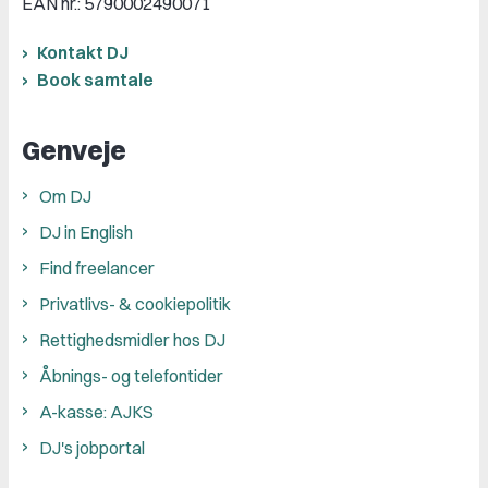
EAN nr.: 5790002490071
Kontakt DJ
Book samtale
Genveje
Om DJ
DJ in English
Find freelancer
Privatlivs- & cookiepolitik
Rettighedsmidler hos DJ
Åbnings- og telefontider
A-kasse: AJKS
DJ's jobportal