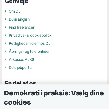
Genveje
Om DJ
DJ in English
Find freelancer
Privatlivs- & cookiepolitik
Rettighedsmidler hos DJ
Åbnings- og telefontider
A-kasse: AJKS
DJ's jobportal
En del af os
Demokrati i praksis: Vælg dine
Grupper og kredse
cookies
Studenterorganisationer