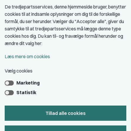
Fagligt aktive
De tredjepartsservices, denne hjemmeside bruger, benytter
cookies til at indsamle oplysninger om dig til de forskellige
Medlemskab
formål, du ser herunder. Vælger du "Accepter alle", giver du
samtykke til at tredjepartsservices må lægge denne type
Fordele som medlem
cookies hos dig. Du kan til- og fravælge formål herunder og
Kontingent
ændre dit valg her:
Forstå dit medlemskab
Læs mere om cookies
Pressekort
Vælg cookies
Marketing
Bliv medlem
Statistik
Tillad alle cookies
Privatlivs- & cookiepolitik