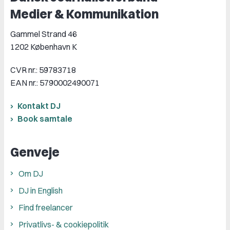
Medier & Kommunikation
Gammel Strand 46
1202 København K
CVR nr.: 59783718
EAN nr.: 5790002490071
Kontakt DJ
Book samtale
Genveje
Om DJ
DJ in English
Find freelancer
Privatlivs- & cookiepolitik