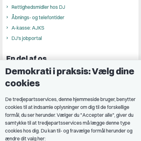
Rettighedsmidler hos DJ
Åbnings- og telefontider
A-kasse: AJKS
DJ's jobportal
En del af os
Demokrati i praksis: Vælg dine
Grupper og kredse
cookies
Studenterorganisationer
Fagligt aktive
De tredjepartsservices, denne hjemmeside bruger, benytter
cookies til at indsamle oplysninger om dig til de forskellige
Medlemskab
formål, du ser herunder. Vælger du "Accepter alle", giver du
samtykke til at tredjepartsservices må lægge denne type
Fordele som medlem
cookies hos dig. Du kan til- og fravælge formål herunder og
Kontingent
ændre dit valg her: