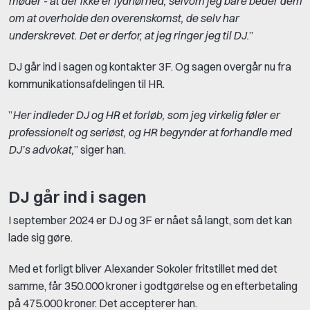
møder - at der ikke er lydhørhed, selvom jeg bare beder dem
om at overholde den overenskomst, de selv har
underskrevet. Det er derfor, at jeg ringer jeg til DJ.
”
DJ går ind i sagen og kontakter 3F. Og sagen overgår nu fra
kommunikationsafdelingen til HR.
”
Her indleder DJ og HR et forløb, som jeg virkelig føler er
professionelt og seriøst, og HR begynder at forhandle med
DJ’s advokat,
” siger han.
DJ går ind i sagen
I september 2024 er DJ og 3F er nået så langt, som det kan
lade sig gøre.
Med et forligt bliver Alexander Sokoler fritstillet med det
samme, får 350.000 kroner i godtgørelse og en efterbetaling
på 475.000 kroner. Det accepterer han.