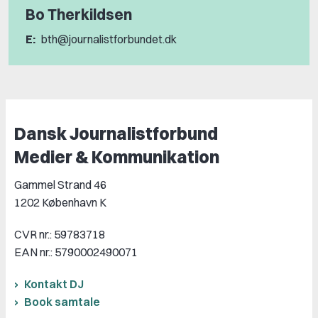
Bo Therkildsen
E:
bth@journalistforbundet.dk
Dansk Journalistforbund
Medier & Kommunikation
Gammel Strand 46
1202 København K
CVR nr.: 59783718
EAN nr.: 5790002490071
Kontakt DJ
Book samtale