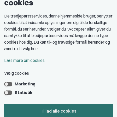
cookies
Studenterorganisationer
Fagligt aktive
De tredjepartsservices, denne hjemmeside bruger, benytter
cookies til at indsamle oplysninger om dig til de forskellige
Medlemskab
formål, du ser herunder. Vælger du "Accepter alle", giver du
samtykke til at tredjepartsservices må lægge denne type
Fordele som medlem
cookies hos dig. Du kan til- og fravælge formål herunder og
Kontingent
ændre dit valg her:
Forstå dit medlemskab
Læs mere om cookies
Pressekort
Vælg cookies
Marketing
Bliv medlem
Statistik
Tillad alle cookies