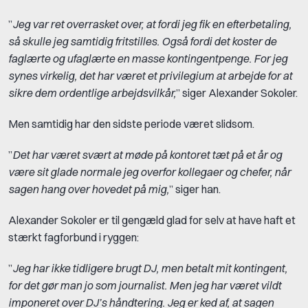
”
Jeg var ret overrasket over, at fordi jeg fik en efterbetaling,
så skulle jeg samtidig fritstilles. Også fordi det koster de
faglærte og ufaglærte en masse kontingentpenge. For jeg
synes virkelig, det har været et privilegium at arbejde for at
sikre dem ordentlige arbejdsvilkår,
” siger Alexander Sokoler.
Men samtidig har den sidste periode været slidsom.
”
Det har været svært at møde på kontoret tæt på et år og
være sit glade normale jeg overfor kollegaer og chefer, når
sagen hang over hovedet på mig,
” siger han.
Alexander Sokoler er til gengæld glad for selv at have haft et
stærkt fagforbund i ryggen:
”
Jeg har ikke tidligere brugt DJ, men betalt mit kontingent,
for det gør man jo som journalist. Men jeg har været vildt
imponeret over DJ’s håndtering. Jeg er ked af, at sagen