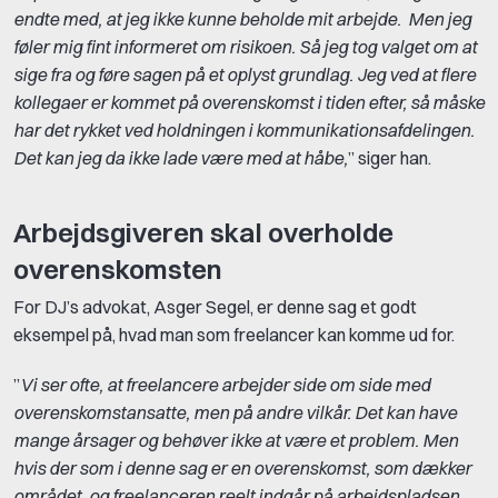
endte med, at jeg ikke kunne beholde mit arbejde. Men jeg
føler mig fint informeret om risikoen. Så jeg tog valget om at
sige fra og føre sagen på et oplyst grundlag. Jeg ved at flere
kollegaer er kommet på overenskomst i tiden efter, så måske
har det rykket ved holdningen i kommunikationsafdelingen.
Det kan jeg da ikke lade være med at håbe,
” siger han.
Arbejdsgiveren skal overholde
overenskomsten
For DJ’s advokat, Asger Segel, er denne sag et godt
eksempel på, hvad man som freelancer kan komme ud for.
”
Vi ser ofte, at freelancere arbejder side om side med
overenskomstansatte, men på andre vilkår. Det kan have
mange årsager og behøver ikke at være et problem. Men
hvis der som i denne sag er en overenskomst, som dækker
området, og freelanceren reelt indgår på arbejdspladsen,