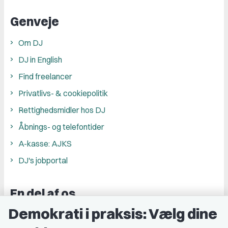
Genveje
Om DJ
DJ in English
Find freelancer
Privatlivs- & cookiepolitik
Rettighedsmidler hos DJ
Åbnings- og telefontider
A-kasse: AJKS
DJ's jobportal
En del af os
Demokrati i praksis: Vælg dine
Grupper og kredse