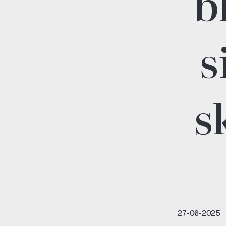
b
s
s
27-06-2025