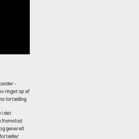
kunder –
v ringet op af
ns fortælling.
 i det
n fremstod
og generelt
 fortæller