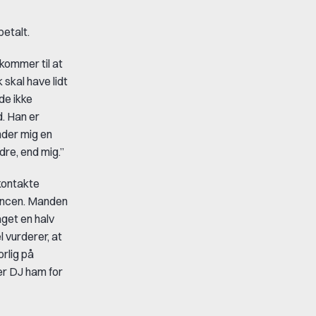
etalt.
kommer til at
 skal have lidt
 de ikke
d. Han er
ender mig en
dre, end mig.”
 kontakte
dancen. Manden
aget en halv
 vurderer, at
orlig på
ner DJ ham for