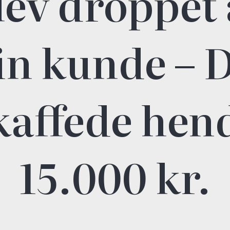
lev droppet 
in kunde – 
kaffede hen
15.000 kr.