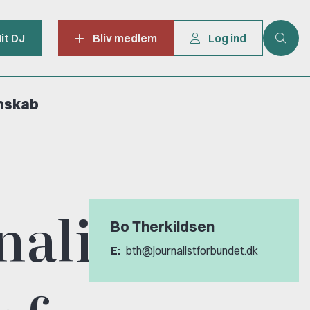
it DJ
Bliv medlem
Log ind
mskab
nalist
Bo Therkildsen
E:
bth@journalistforbundet.dk