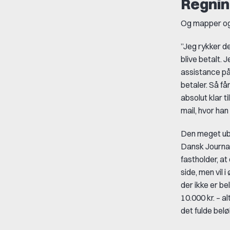
Regning
Og mapper og 
”Jeg rykker d
blive betalt. 
assistance på 
betaler. Så få
absolut klar t
mail, hvor han
Den meget ube
Dansk Journal
fastholder, at
side, men vil
der ikke er be
10.000 kr. – a
det fulde belø