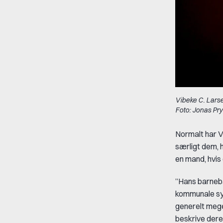
Vibeke C. Lars
Foto: Jonas Pr
Normalt har V
særligt dem, 
en mand, hvis 
”Hans barnebar
kommunale sys
generelt meg
beskrive deres