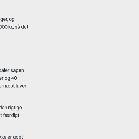
ger, og
00 kr., så det
 taler sagen
er og 40
Dernæst laver
den rigtige
et færdigt
ikke er godt