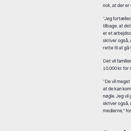
nok, at der er 
”Jeg fortæller
tilbage, at de
er et arbejdsd
skriver også, 
rette til at gå
Det vil famil
10.000 kr. for
”De vil meget
at de kan kom
nøgle. Jeg vi
skriver også, 
medierne," for