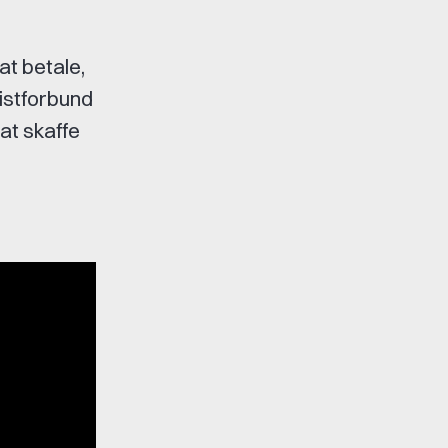
t betale,
listforbund
at skaffe