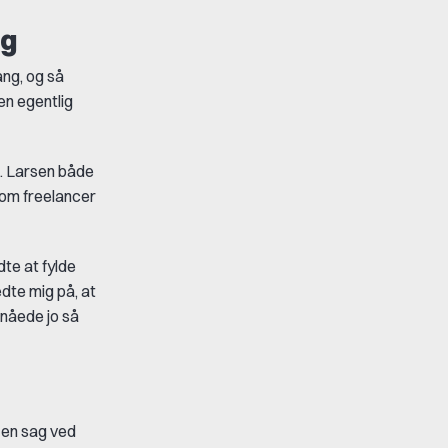
ng
ang, og så
en egentlig
C. Larsen både
som freelancer
dte at fylde
edte mig på, at
 nåede jo så
e en sag ved