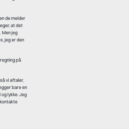
 Men de melder
eger, at det
. Men jeg
s, jeg er den
 regning på
 vi aftaler,
lægger bare en
 og lykke. Jeg
t kontakte