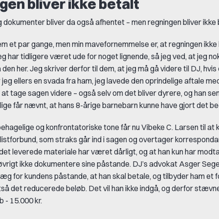
en bliver ikke betalt
dokumenter bliver da også afhentet – men regningen bliver ikke b
em et par gange, men min mavefornemmelse er, at regningen ikke 
Jeg har tidligere været ude for noget lignende, så jeg ved, at jeg nok
den her. Jeg skriver derfor til dem, at jeg må gå videre til DJ, hvis
r jeg ellers en svada fra ham, jeg lavede den oprindelige aftale me
il at tage sagen videre – også selv om det bliver dyrere, og han s
 lige får nævnt, at hans 8-årige barnebarn kunne have gjort det be
hagelige og konfrontatoriske tone får nu Vibeke C. Larsen til at
istforbund, som straks går ind i sagen og overtager korrespon
 det leverede materiale har været dårligt, og at han kun har modt
 i øvrigt ikke dokumentere sine påstande. DJ’s advokat Asger Segel
læg for kundens påstande, at han skal betale, og tilbyder ham et f
ltså det reducerede beløb. Det vil han ikke indgå, og derfor stæv
b - 15.000 kr.