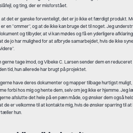
slåfejl, og ting, der er misforstået.
, at det er ganske forventeligt, det er jo ikke et færdigt produkt.
t er en ”ommer”, og at de ikke kan bruge det til noget. Jeg understr
okument og tilbyder, at vi kan mødes og få en yderligere afklaring
at de jo har mulighed for at afbryde samarbejdet, hvis de ikke syne
 videre”.
ien gerne tage imod, og Vibeke C. Larsen sender dem en reduceret
 den tid, hun allerede har brugt på projektet.
 gerne have deres dokumenter og mapper tilbage hurtigst muligt, så
me forbi hos mig og hente dem, selv om jeg ikke er hjemme. Jeg 
l gerne afslutte det hele på en pæn måde, og ønsker dem også held
at de er velkomne til at kontakte mig, hvis de ønsker sparring til a
tæller hun.