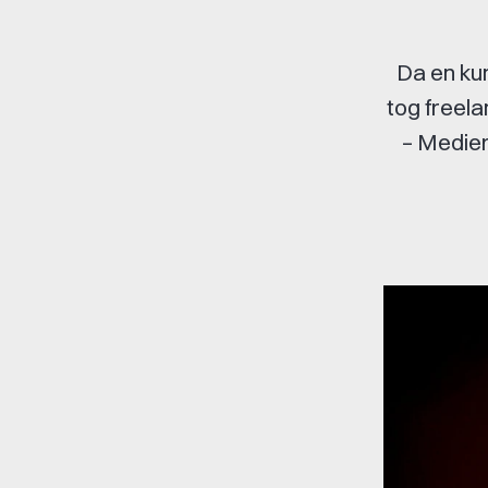
Da en ku
tog freela
– Medier