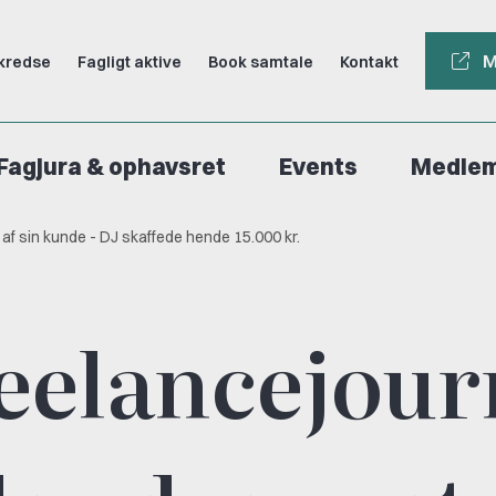
M
kredse
Fagligt aktive
Book samtale
Kontakt
Fagjura & ophavsret
Events
Medle
 af sin kunde - DJ skaffede hende 15.000 kr.
eelancejour