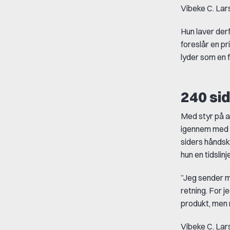
Vibeke C. Lar
Hun laver derf
foreslår en pr
lyder som en f
240 si
Med styr på af
igennem med 
siders håndsk
hun en tidslinje
”Jeg sender mi
retning. For j
produkt, men m
Vibeke C. Lars