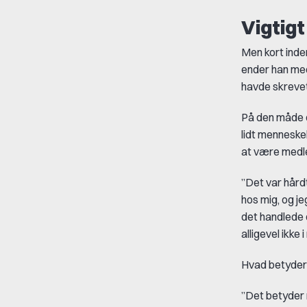
Vigtig
Men kort inden
ender han med 
havde skrevet
På den måde e
lidt menneske
at være medle
”Det var hårdt
hos mig, og je
det handlede o
alligevel ikke i
Hvad betyder d
”Det betyder r