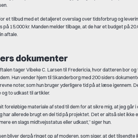
sen.
or et tilbud med et detaljeret overslag over tidsforbrug og leverin
is på 15.000 kr. Manden melder tilbage, at de har et budget på 20.0
in aftale.
ders dokumenter
talen tager Vibeke C. Larsen til Fredericia, hvor datteren bor og
dem. Hun vender hjem til Skanderborg med 200 siders dokument
revne noter, som hun bruger yderligere tid på at læse igennem. 
 og to udkast til artikler.
t foreløbige materiale af sted til dem for at sikre mig, at jeg går i 
eg har allerede brugt en del tid på projektet. Det er altså slet ikke 
ere en slags midtvejsstatus eller udkast,” siger hun.
en bliver derpå ringet op af moderen, som siger, at det tilsendte 