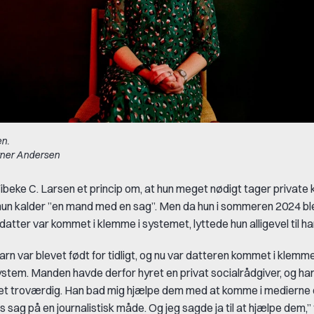
en.
yner Andersen
ibeke C. Larsen et princip om, at hun meget nødigt tager private 
hun kalder ”en mand med en sag”. Men da hun i sommeren 2024 ble
datter var kommet i klemme i systemet, lyttede hun alligevel til ha
n var blevet født for tidligt, og nu var datteren kommet i klemme
tem. Manden havde derfor hyret en privat socialrådgiver, og ha
et troværdig. Han bad mig hjælpe dem med at komme i medierne 
 sag på en journalistisk måde. Og jeg sagde ja til at hjælpe dem,”