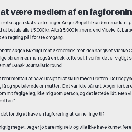
t at være medlem af en fagforeni
 retssagen skal starte, ringer Asger Segel til kunden en sidste g
at betale alle 15.000 kr. Altså 5.000 kr. mere, end Vibeke C. Lars
 en regning på i første omgang.
ndte sagen lykkeligt rent økonomisk, men den har givet Vibeke 
lige skrammer, men også en bekræftelse i, hvorfor det er vigtigt 
m af Dansk Journalistforbund.
 rent mentalt at have udsigt til at skulle møde i retten. Det begyn
g lå og spekulerede om natten. Det var ikke så rart. Asger forber
m mit faglige jeg, ikke mig som person, og det lettede lidt. Men vi
 retten.”
et for dig at have en fagforening at kunne ringe til?
igtig meget. Jeg er jo bare mig selv, og ville ikke have kunnet før