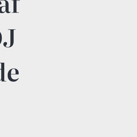
af
DJ
de