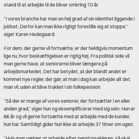
stand til at arbejde til de bliver omkring 70 år.
”I vores branche har man en høj grad af sin identitet liggende i
jobbet. Derfor kan man ikke rigtigt forestille sig at stoppe,”
siger Karen Hedegaard.
For dem, der gerne vil fortsætte, er der heldigvis momentum
lige nu, hvor beskæftigelsen er rigtig høj. Fra politisk side vil
man gerne have, at seniorerne bliver længere på
arbejdsmarkedet. Det har betydet, at der blandt andet er
kommet nye regler, der gør, at man i dag kan arbejde alt det,
man vil, uden at blive trukket i sin folkepension.
”Så der er mange af vores seniorer, der fortsætter i en eller
anden grad,” siger hun og eksemplificerer med sig selv: Hun er
66 år og vil gerne fortsætte med at arbejde med de kunder,
hun har. Samtidigt gider hun ikke at arbejde 37 timer om ugen.
”Hvis man vælger at arbejde efter pensionsalderen, så skal