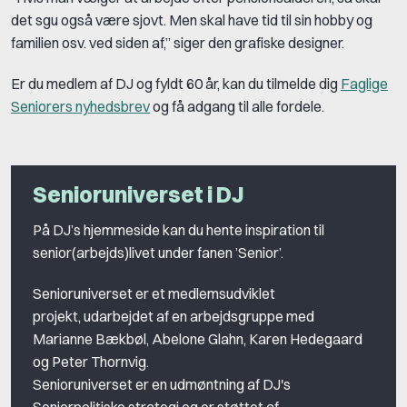
det sgu også være sjovt. Men skal have tid til sin hobby og
familien osv. ved siden af,” siger den grafiske designer.
Er du medlem af DJ og fyldt 60 år, kan du tilmelde dig
Faglige
Seniorers nyhedsbrev
og få adgang til alle fordele.
Senioruniverset i DJ
På DJ’s hjemmeside kan du hente inspiration til
senior(arbejds)livet under fanen ’Senior’.
Senioruniverset er et medlemsudviklet
projekt, udarbejdet af en arbejdsgruppe med
Marianne Bækbøl, Abelone Glahn, Karen Hedegaard
og Peter Thornvig.
Senioruniverset er en udmøntning af DJ's
Seniorpolitiske strategi
og er støttet af