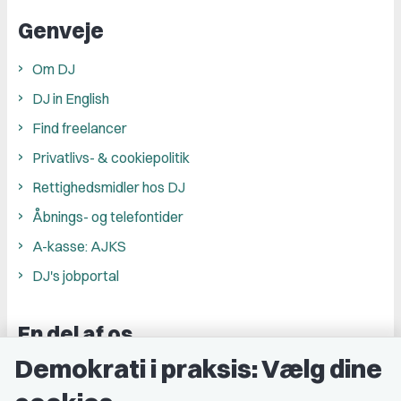
Genveje
Om DJ
DJ in English
Find freelancer
Privatlivs- & cookiepolitik
Rettighedsmidler hos DJ
Åbnings- og telefontider
A-kasse: AJKS
DJ's jobportal
En del af os
Demokrati i praksis: Vælg dine
Grupper og kredse