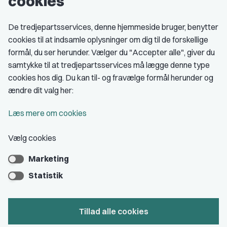
cookies
Studenterorganisationer
Fagligt aktive
De tredjepartsservices, denne hjemmeside bruger, benytter
cookies til at indsamle oplysninger om dig til de forskellige
Medlemskab
formål, du ser herunder. Vælger du "Accepter alle", giver du
samtykke til at tredjepartsservices må lægge denne type
Fordele som medlem
cookies hos dig. Du kan til- og fravælge formål herunder og
Kontingent
ændre dit valg her:
Forstå dit medlemskab
Læs mere om cookies
Pressekort
Vælg cookies
Marketing
Bliv medlem
Statistik
Tillad alle cookies