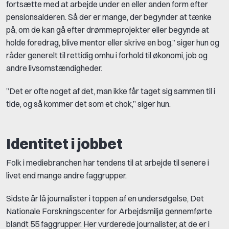
fortsætte med at arbejde under en eller anden form efter
pensionsalderen. Så der er mange, der begynder at tænke
på, om de kan gå efter drømmeprojekter eller begynde at
holde foredrag, blive mentor eller skrive en bog,” siger hun og
råder generelt til rettidig omhu i forhold til økonomi, job og
andre livsomstændigheder.
”Det er ofte noget af det, man ikke får taget sig sammen til i
tide, og så kommer det som et chok,” siger hun.
Identitet i jobbet
Folk i mediebranchen har tendens til at arbejde til senere i
livet end mange andre faggrupper.
Sidste år lå journalister i toppen af en undersøgelse, Det
Nationale Forskningscenter for Arbejdsmiljø gennemførte
blandt 55 faggrupper. Her vurderede journalister, at de er i