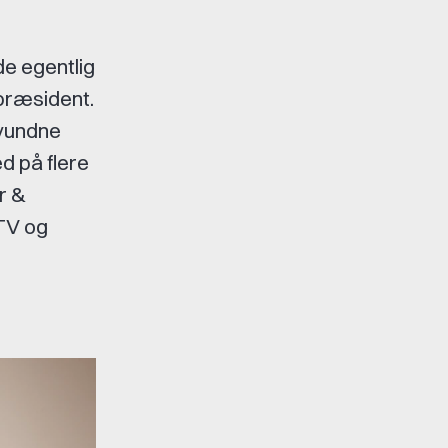
de egentlig
-præsident.
svundne
ed på flere
r &
-TV og