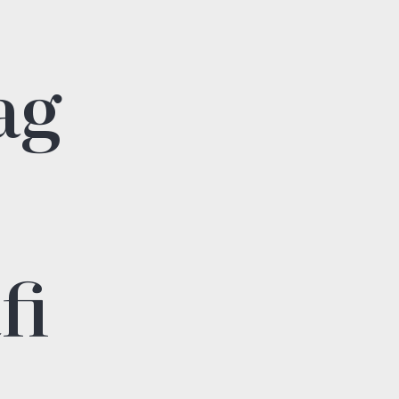
ag
fi