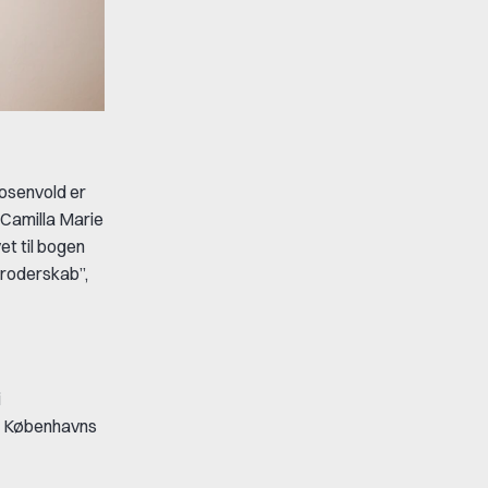
osenvold er
 Camilla Marie
et til bogen
Broderskab”,
i
or Københavns