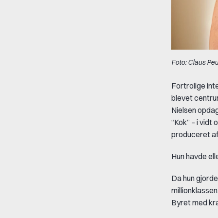
Foto: Claus Peu
Fortrolige in
blevet centru
Nielsen opdage
“Kok” – i vid
produceret af
Hun havde elle
Da hun gjorde
millionklasse
Byret med kra