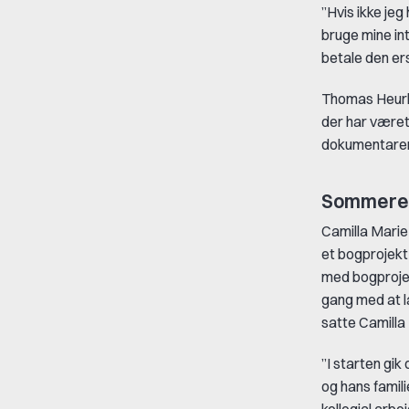
”Hvis ikke je
bruge mine int
betale den ers
Thomas Heurlin
der har været
dokumentare
Sommeren 
Camilla Marie
et bogprojekt
med bogprojek
gang med at 
satte Camilla
”I starten gik
og hans famili
kollegial arb