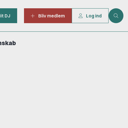
it DJ
Bliv medlem
Log ind
mskab