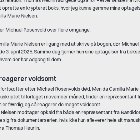
t oprette en krypteret boks, hvor jeg kunne gemme mine optagels
lla Marie Nielsen.
er Michael Rosenvold over flere omgange.
lla Marie Nielsen er i gang med at skrive på bogen, dør Michael
lde 3. april 2025. Samme dag fjerner hun sine optagelser fra bokse
 hvem der har adgang til dem.
reagerer voldsomt
fortsætter efter Michael Rosenvolds død. Men da Camilla Marie 
uskriptet til forlaget i november måned, finder en repræsentant 
en er færdig, og så reagerer de meget voldsomt.
 Nielsen modtager opkald fra både en repræsentant fra Bandidos
sig fra dokumentarserien, hvis ikke hun afleverer hele sit manusk
ra Thomas Heurlin.