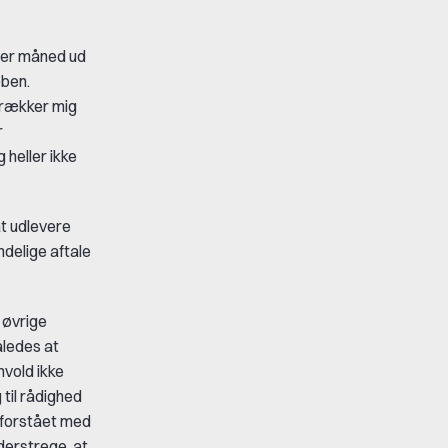
mber måned ud
æben.
 trækker mig
r
 heller ikke
at udlevere
ndelige aftale
 øvrige
åledes at
nvold ikke
 til rådighed
ndforstået med
derstrege, at