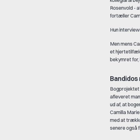
Rosenvold - a
fortæller Cami
Hun interview
Men mens Cami
et hjertetilfæ
bekymret for,
Bandidos 
Bogprojektet 
afleveret man
ud af, at bog
Camilla Marie
med at trække 
senere også f