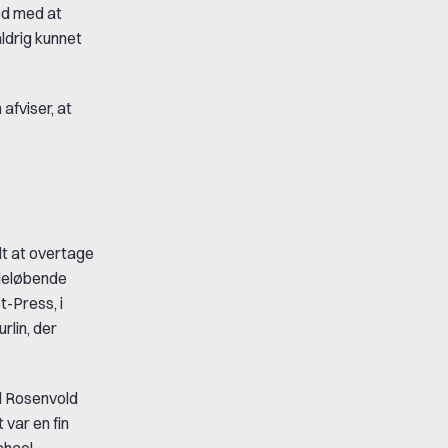
ted med at
aldrig kunnet
afviser, at
dt at overtage
ideløbende
-Press, i
lin, der
.
el Rosenvold
 var en fin
chael