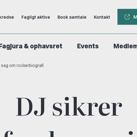
M
kredse
Fagligt aktive
Book samtale
Kontakt
Fagjura & ophavsret
Events
Medle
e sag om rockerbiografi
DJ sikrer