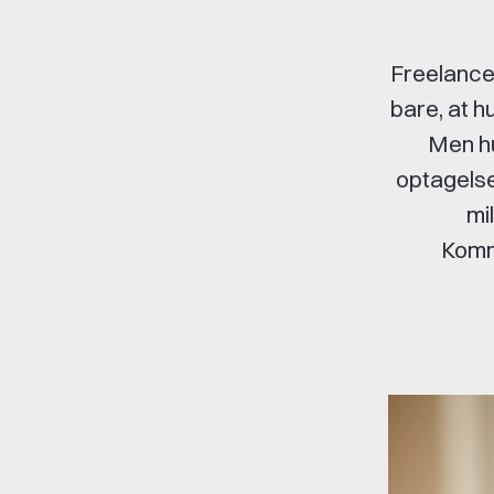
Freelancej
bare, at h
Men hu
optagelser
mi
Kommu