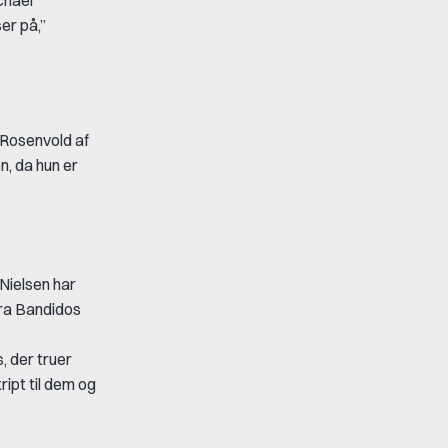
er på,”
 Rosenvold af
n, da hun er
Nielsen har
fra Bandidos
, der truer
ript til dem og