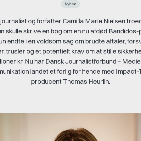
Nyhed
ournalist og forfatter Camilla Marie Nielsen troe
un skulle skrive en bog om en nu afdød Bandidos
n endte i en voldsom sag om brudte aftaler, for
, trusler og et potentielt krav om at stille sikkerh
llioner kr. Nu har Dansk Journalistforbund – Medie
nikation landet et forlig for hende med Impact
producent Thomas Heurlin.