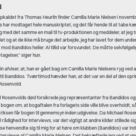
d
pkaldet fra Thomas Heurlin finder Camilla Marie Nielsen i nove
os har modtaget hele manuskriptet, og det får hende til at tabe k
eg med det samme en mail til tv-produktionen og meddeler, at jeg
et og at de ikke må bruge det arbejde, jeg har lavet for dem unde
od Bandidos heller. Al tillid var forsvundet. De måtte selvfølgelig
tagelser,” siger hun.
n afviser, at, han er gået bag om Camilla Marie Nielsens ryg ved 
til Bandidos. Tværtimod hævder han, at det var en del af den opri
Rosenvold.
l Rosenvolds død forsikrede jeg repræsentanter fra Bandidos og
bogen om, at bogaftalen fra forlagets side ville blive overholdt, s
Eriksen får bogen til gennemsyn inden udgivelse. Da Michael Rose
 rådighed for interviews, var det vigtigt at andre kilder stillede sig
sse henvendte sig til mig for at høre om klubben (Bandidos) var i
 interviewe af Camilla Marie Nielsen. Det bekræftede jeg ved at un