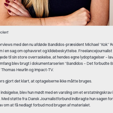
ckert
terviews med den nu afdøde Bandidos-præsident Michael “Kok” R
m i en sag om ophavsret og kildebeskyttelse. Freelancejournalist
de til sin store overraskelse, at hendes egne lydoptagelser – lav
t omfang blev brugt i dokumentarserien “Bandidos – Det forbudte 
 Thomas Heurlin og Impact-TV.
rs gjort det klart, at optagelserne ikke måtte bruges.
 indsigelse, blev hun mødt med en varsling om et erstatningskrav 
n. Med støtte fra Dansk Journalistforbund indbragte hun sagen f
v om at få nedlagt forbud mod brugen af materialet.