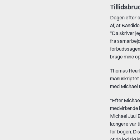
Tillidsbru
Dagen efter o
af, at Bandid
”Da skriver j
fra samarbejd
forbudssagen m
bruge mine op
Thomas Heurli
manuskriptet 
med Michael 
”Efter Michae
medvirkende i 
Michael Juul 
længere var til
for bogen. Di
at de lod sig