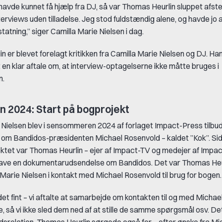
g havde kunnet få hjælp fra DJ, så var Thomas Heurlin sluppet afs
erviews uden tilladelse. Jeg stod fuldstændig alene, og havde jo 
tatning,” siger Camilla Marie Nielsen i dag.
 er blevet forelagt kritikken fra Camilla Marie Nielsen og DJ. Han 
 en klar aftale om, at interview-optagelserne ikke måtte bruges i
n.
2024: Start på bogprojekt
 Nielsen blev i sensommeren 2024 af forlaget Impact-Press tilbu
 om Bandidos-præsidenten Michael Rosenvold – kaldet ”Kok”. S
tet var Thomas Heurlin – ejer af Impact-TV og medejer af Impact
lave en dokumentarudsendelse om Bandidos. Det var Thomas Heur
 Marie Nielsen i kontakt med Michael Rosenvold til brug for bogen
 det fint – vi aftalte at samarbejde om kontakten til og med Micha
e, så vi ikke sled dem ned af at stille de samme spørgsmål osv. Det
ejdsrelation. Thomas Heurlin sørgede også for – efter ønske fra Mi