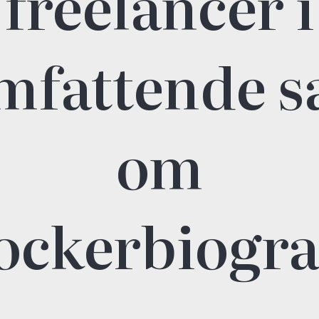
freelancer i
mfattende s
om
ockerbiogra