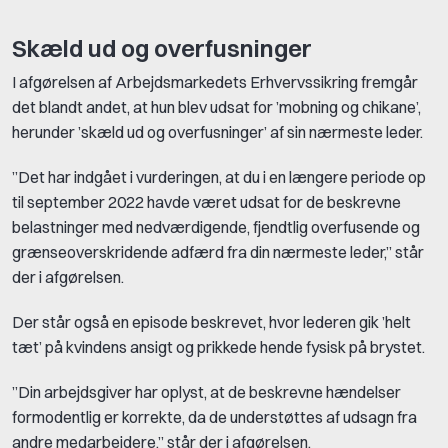
Skæld ud og overfusninger
I afgørelsen af Arbejdsmarkedets Erhvervssikring fremgår
det blandt andet, at hun blev udsat for ’mobning og chikane’,
herunder ’skæld ud og overfusninger’ af sin nærmeste leder.
”Det har indgået i vurderingen, at du i en længere periode op
til september 2022 havde været udsat for de beskrevne
belastninger med nedværdigende, fjendtlig overfusende og
grænseoverskridende adfærd fra din nærmeste leder,” står
der i afgørelsen.
Der står også en episode beskrevet, hvor lederen gik ’helt
tæt’ på kvindens ansigt og prikkede hende fysisk på brystet.
”Din arbejdsgiver har oplyst, at de beskrevne hændelser
formodentlig er korrekte, da de understøttes af udsagn fra
andre medarbejdere,” står der i afgørelsen.