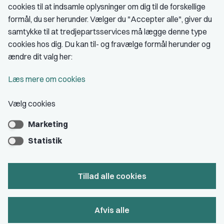
cookies til at indsamle oplysninger om dig til de forskellige
Medlemskab
formål, du ser herunder. Vælger du "Accepter alle", giver du
samtykke til at tredjepartsservices må lægge denne type
Fordele som medlem
cookies hos dig. Du kan til- og fravælge formål herunder og
Kontingent
ændre dit valg her:
Forstå dit medlemskab
Læs mere om cookies
Pressekort
Vælg cookies
Marketing
Bliv medlem
Statistik
Tillad alle cookies
Privatlivs- & cookiepolitik
Afvis alle