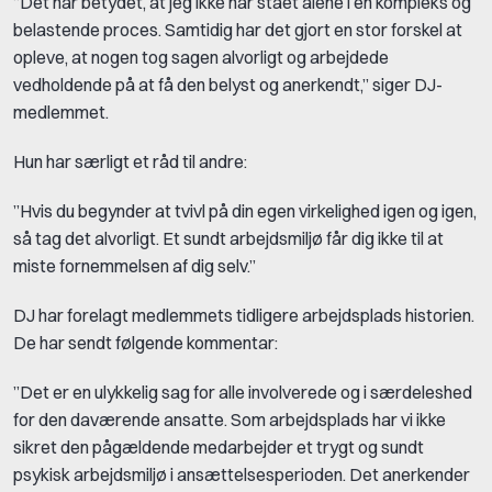
”Det har betydet, at jeg ikke har stået alene i en kompleks og
belastende proces. Samtidig har det gjort en stor forskel at
opleve, at nogen tog sagen alvorligt og arbejdede
vedholdende på at få den belyst og anerkendt,” siger DJ-
medlemmet.
Hun har særligt et råd til andre:
”Hvis du begynder at tvivl på din egen virkelighed igen og igen,
så tag det alvorligt. Et sundt arbejdsmiljø får dig ikke til at
miste fornemmelsen af dig selv.”
DJ har forelagt medlemmets tidligere arbejdsplads historien.
De har sendt følgende kommentar:
”Det er en ulykkelig sag for alle involverede og i særdeleshed
for den daværende ansatte. Som arbejdsplads har vi ikke
sikret den pågældende medarbejder et trygt og sundt
psykisk arbejdsmiljø i ansættelsesperioden. Det anerkender