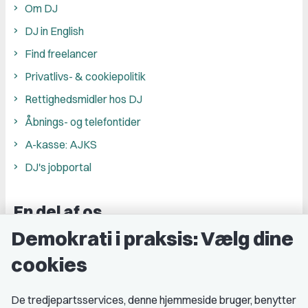
Om DJ
DJ in English
Find freelancer
Privatlivs- & cookiepolitik
Rettighedsmidler hos DJ
Åbnings- og telefontider
A-kasse: AJKS
DJ's jobportal
En del af os
Demokrati i praksis: Vælg dine
Grupper og kredse
cookies
Studenterorganisationer
Fagligt aktive
De tredjepartsservices, denne hjemmeside bruger, benytter