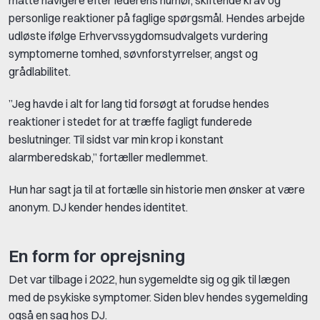
måtte navigere efter lederens humør, skiftende krav og
personlige reaktioner på faglige spørgsmål. Hendes arbejde
udløste ifølge Erhvervssygdomsudvalgets vurdering
symptomerne tomhed, søvnforstyrrelser, angst og
grådlabilitet.
”Jeg havde i alt for lang tid forsøgt at forudse hendes
reaktioner i stedet for at træffe fagligt funderede
beslutninger. Til sidst var min krop i konstant
alarmberedskab,” fortæller medlemmet.
Hun har sagt ja til at fortælle sin historie men ønsker at være
anonym. DJ kender hendes identitet.
En form for oprejsning
Det var tilbage i 2022, hun sygemeldte sig og gik til lægen
med de psykiske symptomer. Siden blev hendes sygemelding
også en sag hos DJ.