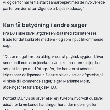
vi, og derfor har vi fra start samarbejdet med de involverede
parter om den efterfølgende arbejdsskadesag.”
Kan få betydning i andre sager
Fra DJ’s side bliver afgørelsen læst med stor interesse.
Både for det konkrete medlem – og som input til kommende
sager.
”Det er meget tæt på aldrig, vi ser, at psykisk sygdom bliver
anerkendt som arbejdsskade. Jeg tror næsten kun jeg har
set det i sager med fotografer, der har været udsendt i
krigszoner og lignende. Så dette bliver klart en afgørelse, vi
vil skele til i kommende sager,” siger Marianne Molin,
afdelingschef for arbejdsliv i DJ.
Kontakt DJ, hvis du bliver eller er i tvivl om, hvorvidt du bliver
udsat for krænkende handlinger, herunder mobning eller