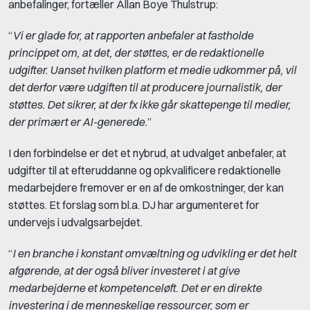
anbefalinger, fortæller Allan Boye Thulstrup:
“
Vi er glade for, at rapporten anbefaler at fastholde
princippet om, at det, der støttes, er de redaktionelle
udgifter. Uanset hvilken platform et medie udkommer på, vil
det derfor være udgiften til at producere journalistik, der
støttes. Det sikrer, at der fx ikke går skattepenge til medier,
der primært er AI-generede.
”
I den forbindelse er det et nybrud, at udvalget anbefaler, at
udgifter til at efteruddanne og opkvalificere redaktionelle
medarbejdere fremover er en af de omkostninger, der kan
støttes. Et forslag som bl.a. DJ har argumenteret for
undervejs i udvalgsarbejdet.
“
I en branche i konstant omvæltning og udvikling er det helt
afgørende, at der også bliver investeret i at give
medarbejderne et kompetenceløft. Det er en direkte
investering i de menneskelige ressourcer, som er