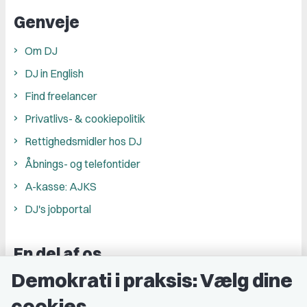
Genveje
Om DJ
DJ in English
Find freelancer
Privatlivs- & cookiepolitik
Rettighedsmidler hos DJ
Åbnings- og telefontider
A-kasse: AJKS
DJ's jobportal
En del af os
Demokrati i praksis: Vælg dine
Grupper og kredse
cookies
Studenterorganisationer