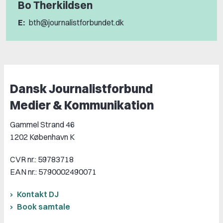
Bo Therkildsen
E:
bth@journalistforbundet.dk
Dansk Journalistforbund
Medier & Kommunikation
Gammel Strand 46
1202 København K
CVR nr.: 59783718
EAN nr.: 5790002490071
Kontakt DJ
Book samtale