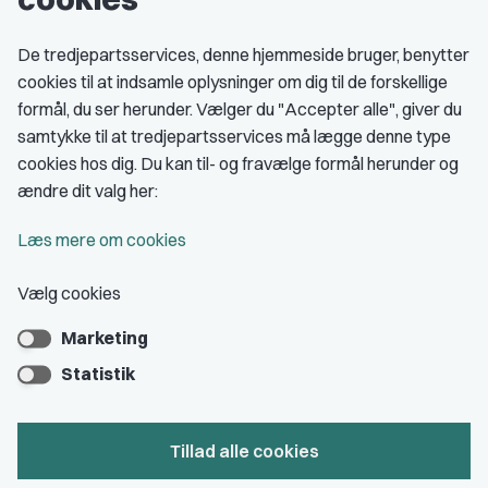
Fagligt aktive
De tredjepartsservices, denne hjemmeside bruger, benytter
cookies til at indsamle oplysninger om dig til de forskellige
Medlemskab
formål, du ser herunder. Vælger du "Accepter alle", giver du
samtykke til at tredjepartsservices må lægge denne type
Fordele som medlem
cookies hos dig. Du kan til- og fravælge formål herunder og
Kontingent
ændre dit valg her:
Forstå dit medlemskab
Læs mere om cookies
Pressekort
Vælg cookies
Marketing
Bliv medlem
Statistik
Tillad alle cookies