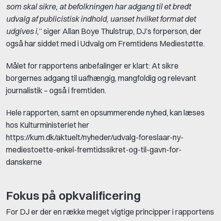
som skal sikre, at befolkningen har adgang til et bredt
udvalg af publicistisk indhold, uanset hvilket format det
udgives i,
” siger Allan Boye Thulstrup, DJ’s forperson, der
også har siddet med i Udvalg om Fremtidens Mediestøtte.
Målet for rapportens anbefalinger er klart: At sikre
borgernes adgang til uafhængig, mangfoldig og relevant
journalistik – også i fremtiden.
Hele rapporten, samt en opsummerende nyhed, kan læses
hos Kulturministeriet her
https://kum.dk/aktuelt/nyheder/udvalg-foreslaar-ny-
mediestoette-enkel-fremtidssikret-og-til-gavn-for-
danskerne
Fokus på opkvalificering
For DJ er der en række meget vigtige principper i rapportens