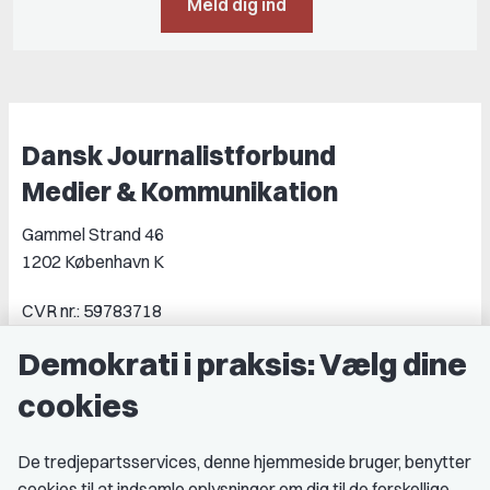
Meld dig ind
Dansk Journalistforbund
Medier & Kommunikation
Gammel Strand 46
1202 København K
CVR nr.: 59783718
EAN nr.: 5790002490071
Demokrati i praksis: Vælg dine
Kontakt DJ
cookies
Book samtale
De tredjepartsservices, denne hjemmeside bruger, benytter
Genveje
cookies til at indsamle oplysninger om dig til de forskellige