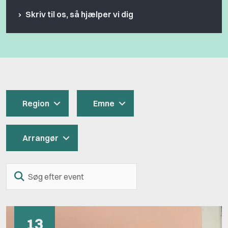
Skriv til os, så hjælper vi dig
Region
Emne
Arrangør
Søg
efter
event
13