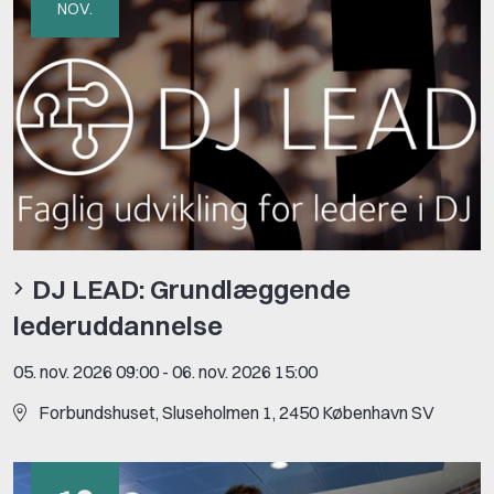
NOV.
DJ LEAD: Grundlæggende
lederuddannelse
05. nov. 2026 09:00
-
06. nov. 2026 15:00
For­bunds­hu­set, Slu­se­hol­men 1, 2450 Kø­ben­havn SV