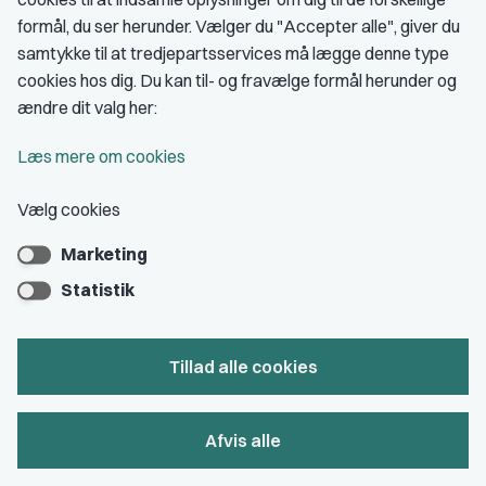
formål, du ser herunder. Vælger du "Accepter alle", giver du
Om DJ
samtykke til at tredjepartsservices må lægge denne type
DJ in English
cookies hos dig. Du kan til- og fravælge formål herunder og
ændre dit valg her:
Find freelancer
Privatlivs- & cookiepolitik
Læs mere om cookies
Rettighedsmidler hos DJ
Vælg cookies
Åbnings- og telefontider
Marketing
A-kasse: AJKS
Statistik
DJ's jobportal
En del af os
Tillad alle cookies
Grupper og kredse
Afvis alle
Studenterorganisationer
Fagligt aktive