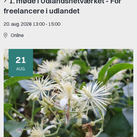
1. møde i Udlandsnetværket - For
freelancere i udlandet
20. aug. 2026 13:00
-
15:00
Online
21
AUG.