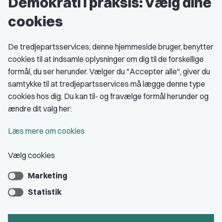
Demokrati i praksis: Vælg dine
Grupper og kredse
cookies
Studenterorganisationer
Fagligt aktive
De tredjepartsservices, denne hjemmeside bruger, benytter
cookies til at indsamle oplysninger om dig til de forskellige
Medlemskab
formål, du ser herunder. Vælger du "Accepter alle", giver du
samtykke til at tredjepartsservices må lægge denne type
Fordele som medlem
cookies hos dig. Du kan til- og fravælge formål herunder og
Kontingent
ændre dit valg her:
Forstå dit medlemskab
Læs mere om cookies
Pressekort
Vælg cookies
Marketing
Bliv medlem
Statistik