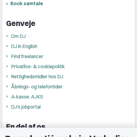
Book samtale
Genveje
Om DJ
DJ in English
Find freelancer
Privatlivs- & cookiepolitik
Rettighedsmidler hos DJ
Åbnings- og telefontider
A-kasse: AJKS
DJ's jobportal
En del af os