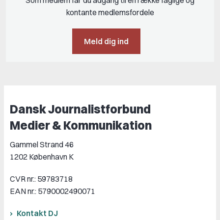
Som medlem får du adgang til en række faglige og
kontante medlemsfordele
Meld dig ind
Dansk Journalistforbund
Medier & Kommunikation
Gammel Strand 46
1202 København K
CVR nr.: 59783718
EAN nr.: 5790002490071
Kontakt DJ