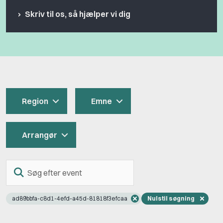
Skriv til os, så hjælper vi dig
Region
Emne
Arrangør
Søg
efter
event
ad89bbfa-c8d1-4efd-a45d-81818f3efcaa
Nulstil søgning